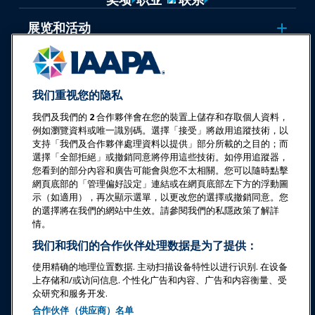
展览和活动
新闻与乐趣世界
我们重视您的隐私
教育
我們及我們的
2
合作夥伴會在您的裝置上儲存和存取個人資料，
例如瀏覽資料或唯一識別碼。選擇「接受」將啟用追蹤技術，以
支持「我們及合作夥伴處理資料以提供」部分所載的之目的；而
安全与保障
選擇「全部拒絕」或撤銷同意將停用這些技術。如停用追蹤器，
您看到的部分內容和廣告可能會與您不太相關。您可以隨時點擊
倡导
網頁底部的「管理偏好設定」連結或在網頁底部左下方的浮動圖
示（如適用），再次顯示選單，以更改您的選擇或撤銷同意。您
的選擇將在我們的網站中生效。請參閱我們的私隱政策了解詳
研究与报告
情。
我们和我们的合作伙伴处理数据是为了提供：
关于IAAPA
使用精确的地理位置数据. 主动扫描设备特性以进行识别. 在设备
上存储和/或访问信息. 个性化广告和内容、广告和内容衡量、受
众研究和服务开发.
合作伙伴
合作伙伴（供应商）名单