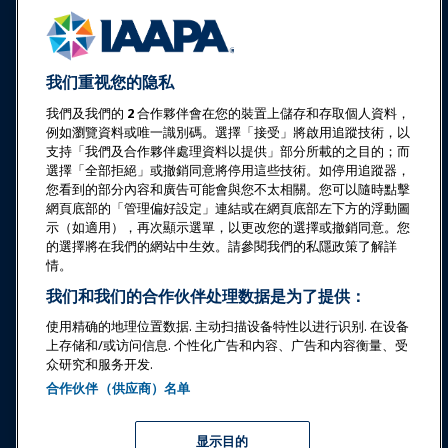
新闻与乐趣世界
我们重视您的隐私
教育
我們及我們的
2
合作夥伴會在您的裝置上儲存和存取個人資料，
例如瀏覽資料或唯一識別碼。選擇「接受」將啟用追蹤技術，以
支持「我們及合作夥伴處理資料以提供」部分所載的之目的；而
安全与保障
選擇「全部拒絕」或撤銷同意將停用這些技術。如停用追蹤器，
您看到的部分內容和廣告可能會與您不太相關。您可以隨時點擊
倡导
網頁底部的「管理偏好設定」連結或在網頁底部左下方的浮動圖
示（如適用），再次顯示選單，以更改您的選擇或撤銷同意。您
的選擇將在我們的網站中生效。請參閱我們的私隱政策了解詳
研究与报告
情。
我们和我们的合作伙伴处理数据是为了提供：
关于IAAPA
使用精确的地理位置数据. 主动扫描设备特性以进行识别. 在设备
上存储和/或访问信息. 个性化广告和内容、广告和内容衡量、受
众研究和服务开发.
合作伙伴
合作伙伴（供应商）名单
Copyright © 2026 国际游乐园和景点协会。保留所有权利。
隐私政策
翻译通知
显示目的