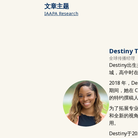
文章主题
IAAPA Research
Destiny T
全球传播经理
Destin
城，高中时
2018 年，
期间，她在 C
的特约撰稿
为了拓展专业知
和全新的视角
用。
Destin