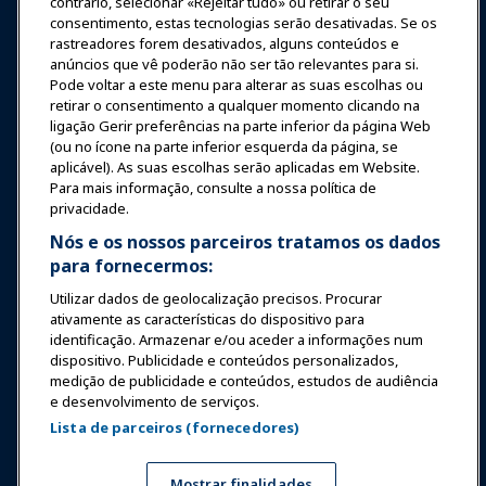
contrário, selecionar «Rejeitar tudo» ou retirar o seu
Notícias & Diversão
consentimento, estas tecnologias serão desativadas. Se os
rastreadores forem desativados, alguns conteúdos e
anúncios que vê poderão não ser tão relevantes para si.
Educação
Pode voltar a este menu para alterar as suas escolhas ou
retirar o consentimento a qualquer momento clicando na
ligação Gerir preferências na parte inferior da página Web
Segurança & Proteção
(ou no ícone na parte inferior esquerda da página, se
aplicável). As suas escolhas serão aplicadas em Website.
Para mais informação, consulte a nossa política de
Advocacia
privacidade.
Nós e os nossos parceiros tratamos os dados
para fornecermos:
Pesquisa e Relatórios
Utilizar dados de geolocalização precisos. Procurar
ativamente as características do dispositivo para
Sobre a IAAPA
identificação. Armazenar e/ou aceder a informações num
dispositivo. Publicidade e conteúdos personalizados,
medição de publicidade e conteúdos, estudos de audiência
Parceiros
e desenvolvimento de serviços.
Lista de parceiros (fornecedores)
Copyright © 2026 Associação Internacional de Parques de
Diversões e Atrações. Todos os direitos reservados.
Política de Privacidade
Aviso de tradução
Mostrar finalidades