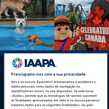
Preocupamo-nos com a sua privacidade
Nós e os nossos
2
parceiros armazenamos e acedemos a
Entrar
Junte-se Agora
dados pessoais, como dados de navegação ou
Prêmios
Carreiras
Contato
identificadores únicos, no seu dispositivo. Se selecionar
«Aceito», permite que as tecnologias de rastreio suportem
as finalidades apresentadas em «Nós e os nossos parceiros
Expos e Eventos
tratamos dados para as seguintes finalidades». Se, pelo