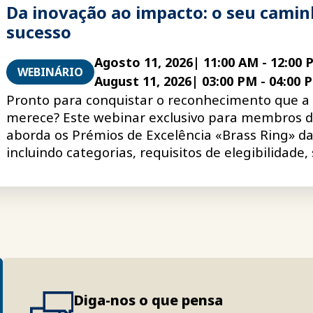
Da inovação ao impacto: o seu camin
sucesso
Agosto 11, 2026
|
11:00 AM
-
12:00 
WEBINÁRIO
August 11, 2026
|
03:00 PM
-
04:00 
Pronto para conquistar o reconhecimento que a
merece? Este webinar exclusivo para membros 
aborda os Prémios de Excelência «Brass Ring» da
incluindo categorias, requisitos de elegibilidade
de candidaturas e dicas para criar candidaturas 
convincentes.
Diga-nos o que pensa