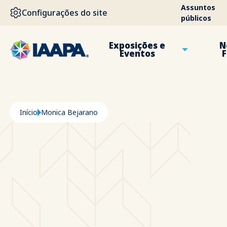
PASSAR PARA O CONTEÚDO PRINCIPAL
Assuntos
Configurações do site
públicos
Exposições e
N
Eventos
F
Navegação estrutural
Início
Monica Bejarano