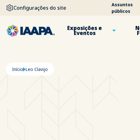
PASSAR PARA O CONTEÚDO PRINCIPAL
Assuntos
Configurações do site
públicos
Exposições e
N
Eventos
F
Navegação estrutural
Início
Leo Clavijo