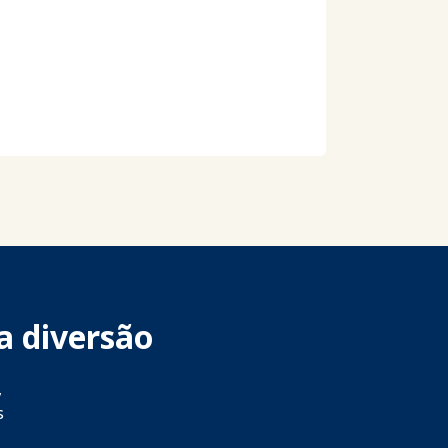
a diversão
,
s