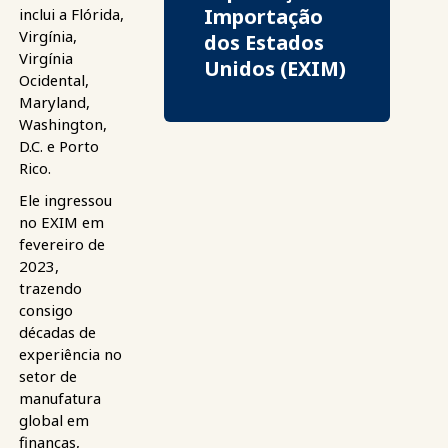
Importação
inclui a Flórida,
Virgínia,
dos Estados
Virgínia
Unidos (EXIM)
Ocidental,
Maryland,
Washington,
D.C. e Porto
Rico.
Ele ingressou
no EXIM em
fevereiro de
2023,
trazendo
consigo
décadas de
experiência no
setor de
manufatura
global em
finanças,