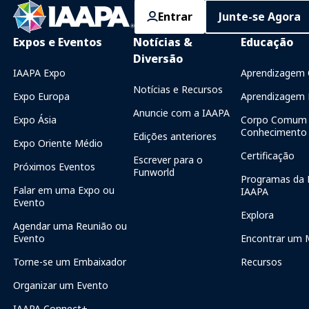
Entrar
Junte-se Agora
Expos e Eventos
Notícias &
Educação
Diversão
IAAPA Expo
Aprendizagem 
Notícias e Recursos
Expo Europa
Aprendizagem P
Anuncie com a IAAPA
Expo Ásia
Corpo Comum 
Conhecimento
Edições anteriores
Expo Oriente Médio
Certificação
Escrever para o
Próximos Eventos
Funworld
Programas da 
Falar em uma Expo ou
IAAPA
Evento
Explora
Agendar uma Reunião ou
Evento
Encontrar um 
Torne-se um Embaixador
Recursos
Organizar um Evento
IAAPA Connect+