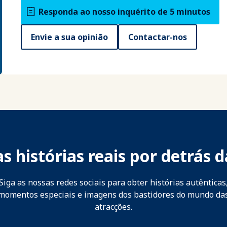
Responda ao nosso inquérito de 5 minutos
Envie a sua opinião
Contactar-nos
s histórias reais por detrás d
Siga as nossas redes sociais para obter histórias autênticas
momentos especiais e imagens dos bastidores do mundo da
atracções.