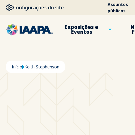
PASSAR PARA O CONTEÚDO PRINCIPAL
Assuntos
Configurações do site
públicos
Exposições e
N
Eventos
F
Navegação estrutural
Início
Keith Stephenson