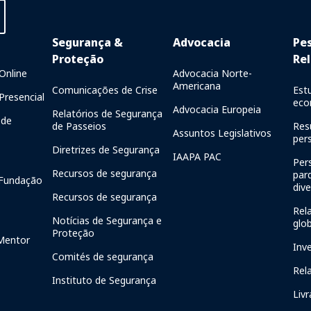
Segurança &
Advocacia
Pe
Proteção
Rel
Online
Advocacia Norte-
Americana
Comunicações de Crise
Est
resencial
eco
Advocacia Europeia
Relatórios de Segurança
de
de Passeios
Res
Assuntos Legislativos
per
Diretrizes de Segurança
IAAPA PAC
Per
Recursos de segurança
par
Fundação
div
Recursos de segurança
Rela
Notícias de Segurança e
glo
Proteção
Mentor
Inv
Comités de segurança
Rel
Instituto de Segurança
Livr