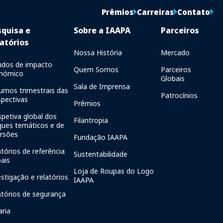
Prêmios
Carreiras
Contato
squisa e
Sobre a IAAPA
Parceiros
atórios
Nossa História
Mercado
udos de impacto
Quem Somos
Parceiros
nómico
Globais
Sala de Imprensa
umos trimestrais das
Patrocínios
spectivas
Prêmios
spetiva global dos
Filantropia
ques temáticos e de
ersões
Fundação IAAPA
tórios de referência
Sustentabilidade
bais
Loja de Roupas do Logo
estigação e relatórios
IAAPA
atórios de segurança
aria