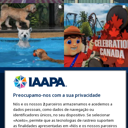
Preocupamo-nos com a sua privacidade
Nós e os nossos
2
parceiros armazenamos e acedemos a
Entrar
Junte-se Agora
dados pessoais, como dados de navegação ou
Prêmios
Carreiras
Contato
identificadores únicos, no seu dispositivo. Se selecionar
«Aceito», permite que as tecnologias de rastreio suportem
as finalidades apresentadas em «Nós e os nossos parceiros
Expos e Eventos