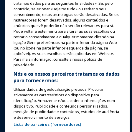
tratamos dados para as seguintes finalidades». Se, pelo
contrário, selecionar «Rejeitar tudo» ou retirar o seu
Notícias & Diversão
consentimento, estas tecnologias serão desativadas. Se os
rastreadores forem desativados, alguns conteúdos e
anúncios que vê poderão não ser tão relevantes para si.
Educação
Pode voltar a este menu para alterar as suas escolhas ou
retirar o consentimento a qualquer momento clicando na
ligação Gerir preferências na parte inferior da página Web
Segurança & Proteção
(ou no ícone na parte inferior esquerda da página, se
aplicável). As suas escolhas serão aplicadas em Website.
Para mais informação, consulte a nossa política de
Advocacia
privacidade.
Nós e os nossos parceiros tratamos os dados
para fornecermos:
Pesquisa e Relatórios
Utilizar dados de geolocalização precisos. Procurar
ativamente as características do dispositivo para
Sobre a IAAPA
identificação. Armazenar e/ou aceder a informações num
dispositivo. Publicidade e conteúdos personalizados,
medição de publicidade e conteúdos, estudos de audiência
Parceiros
e desenvolvimento de serviços.
Lista de parceiros (fornecedores)
Copyright © 2026 Associação Internacional de Parques de