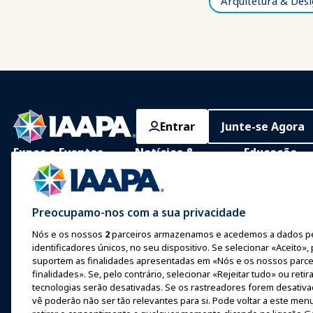
Arquitetura & Des
Entrar
Junte-se Agora
Expos e Eventos
Notícias &
Educação
Diversão
IAAPA Expo
Aprendizagem 
Notícias e Recursos
Expo Europa
Aprendizagem P
Preocupamo-nos com a sua privacidade
Anuncie com a IAAPA
Expo Ásia
Corpo Comum 
Nós e os nossos
2
parceiros armazenamos e acedemos a dados p
Conhecimento
identificadores únicos, no seu dispositivo. Se selecionar «Aceito»,
Edições anteriores
Expo Oriente Médio
suportem as finalidades apresentadas em «Nós e os nossos parce
Certificação
Escrever para o
finalidades». Se, pelo contrário, selecionar «Rejeitar tudo» ou reti
Próximos Eventos
Funworld
tecnologias serão desativadas. Se os rastreadores forem desativ
Programas da 
vê poderão não ser tão relevantes para si. Pode voltar a este menu
Falar em uma Expo ou
IAAPA