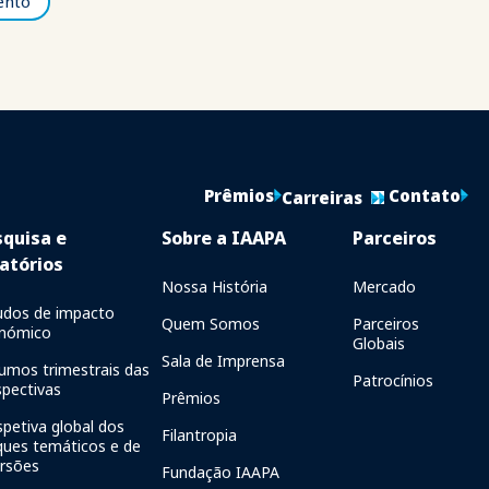
ento
Prêmios
Contato
Carreiras
squisa e
Sobre a IAAPA
Parceiros
atórios
Nossa História
Mercado
udos de impacto
Quem Somos
Parceiros
nómico
Globais
Sala de Imprensa
umos trimestrais das
Patrocínios
spectivas
Prêmios
spetiva global dos
Filantropia
ques temáticos e de
ersões
Fundação IAAPA