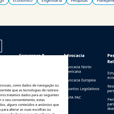
ign
Econômico
Engenharia
Pesquisas
Planejam
Segurança &
Advocacia
Pe
Proteção
Rel
Online
Advocacia Norte-
Americana
Comunicações de Crise
Est
resencial
eco
Advocacia Europeia
Relatórios de Segurança
de
essoais, como dados de navegação ou
de Passeios
Res
Assuntos Legislativos
 permite que as tecnologias de rastreio
per
Diretrizes de Segurança
iros tratamos dados para as seguintes
IAAPA PAC
Per
rar o seu consentimento, estas
Recursos de segurança
par
ados, alguns conteúdos e anúncios que
Fundação
div
 para alterar as suas escolhas ou
Recursos de segurança