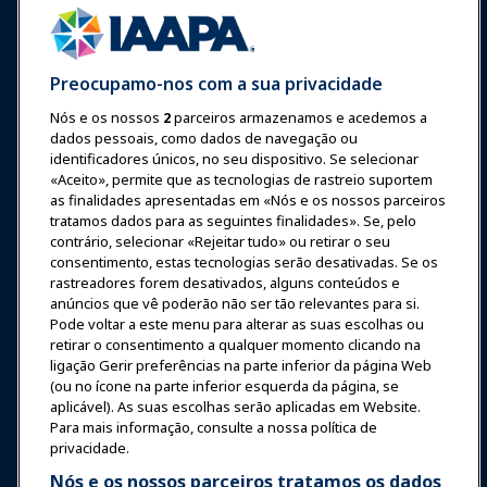
Preocupamo-nos com a sua privacidade
Nós e os nossos
2
parceiros armazenamos e acedemos a
Entrar
Junte-se Agora
dados pessoais, como dados de navegação ou
Prêmios
Carreiras
Contato
identificadores únicos, no seu dispositivo. Se selecionar
«Aceito», permite que as tecnologias de rastreio suportem
as finalidades apresentadas em «Nós e os nossos parceiros
Expos e Eventos
tratamos dados para as seguintes finalidades». Se, pelo
contrário, selecionar «Rejeitar tudo» ou retirar o seu
consentimento, estas tecnologias serão desativadas. Se os
Notícias & Diversão
rastreadores forem desativados, alguns conteúdos e
anúncios que vê poderão não ser tão relevantes para si.
Educação
Pode voltar a este menu para alterar as suas escolhas ou
retirar o consentimento a qualquer momento clicando na
ligação Gerir preferências na parte inferior da página Web
Segurança & Proteção
(ou no ícone na parte inferior esquerda da página, se
aplicável). As suas escolhas serão aplicadas em Website.
Para mais informação, consulte a nossa política de
Advocacia
privacidade.
Nós e os nossos parceiros tratamos os dados