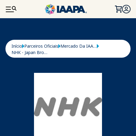
PASSAR PARA O CONTEÚDO PRINCIPAL
Navegação estrutural
Início
Parceiros Oficiais
Mercado Da IAAPA
NHK - Japan Broadcasting Corp