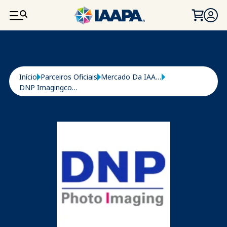
PASSAR PARA O CONTEÚDO PRINCIPAL
Navegação estrutural
Início
Parceiros Oficiais
Mercado Da IAAPA
DNP Imagingcomm America Corporation