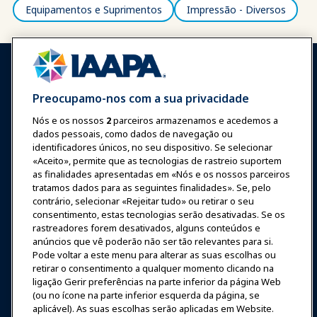
Equipamentos e Suprimentos
Impressão - Diversos
Preocupamo-nos com a sua privacidade
Nós e os nossos
2
parceiros armazenamos e acedemos a
Entrar
Junte-se Agora
dados pessoais, como dados de navegação ou
Prêmios
Carreiras
Contato
identificadores únicos, no seu dispositivo. Se selecionar
«Aceito», permite que as tecnologias de rastreio suportem
as finalidades apresentadas em «Nós e os nossos parceiros
Expos e Eventos
tratamos dados para as seguintes finalidades». Se, pelo
contrário, selecionar «Rejeitar tudo» ou retirar o seu
consentimento, estas tecnologias serão desativadas. Se os
Notícias & Diversão
rastreadores forem desativados, alguns conteúdos e
anúncios que vê poderão não ser tão relevantes para si.
Educação
Pode voltar a este menu para alterar as suas escolhas ou
retirar o consentimento a qualquer momento clicando na
ligação Gerir preferências na parte inferior da página Web
Segurança & Proteção
(ou no ícone na parte inferior esquerda da página, se
aplicável). As suas escolhas serão aplicadas em Website.