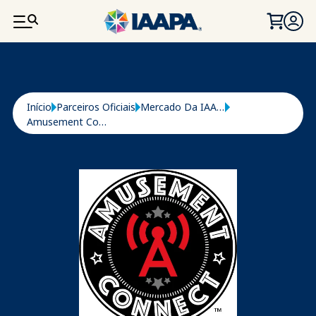
PASSAR PARA O CONTEÚDO PRINCIPAL
Navegação estrutural
Início
Parceiros Oficiais
Mercado Da IAAPA
Amusement Connect