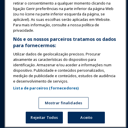
retirar o consentimento a qualquer momento clicando na
ligação Gerir preferências na parte inferior da página Web
Segurança & Proteção
(ou no ícone na parte inferior esquerda da página, se
aplicável). As suas escolhas serão aplicadas em Website.
Para mais informação, consulte a nossa política de
Advocacia
privacidade.
Nós e os nossos parceiros tratamos os dados
para fornecermos:
Pesquisa e Relatórios
Utilizar dados de geolocalização precisos. Procurar
ativamente as características do dispositivo para
Sobre a IAAPA
identificação. Armazenar e/ou aceder a informações num
dispositivo. Publicidade e conteúdos personalizados,
medição de publicidade e conteúdos, estudos de audiência
Parceiros
e desenvolvimento de serviços.
Lista de parceiros (fornecedores)
Copyright © 2026 Associação Internacional de Parques de
Diversões e Atrações. Todos os direitos reservados.
Política de Privacidade
Aviso de tradução
Mostrar finalidades
Termos de Serviço
Gerir preferências
Rejeitar Todos
Aceito