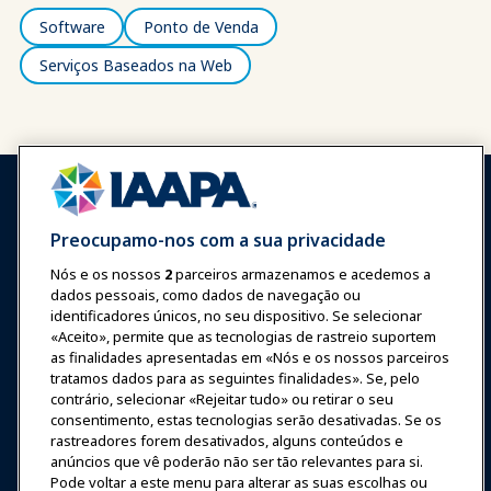
Software
Ponto de Venda
Serviços Baseados na Web
Preocupamo-nos com a sua privacidade
Nós e os nossos
2
parceiros armazenamos e acedemos a
Entrar
Junte-se Agora
dados pessoais, como dados de navegação ou
Prêmios
Carreiras
Contato
identificadores únicos, no seu dispositivo. Se selecionar
«Aceito», permite que as tecnologias de rastreio suportem
as finalidades apresentadas em «Nós e os nossos parceiros
Expos e Eventos
tratamos dados para as seguintes finalidades». Se, pelo
contrário, selecionar «Rejeitar tudo» ou retirar o seu
consentimento, estas tecnologias serão desativadas. Se os
Notícias & Diversão
rastreadores forem desativados, alguns conteúdos e
anúncios que vê poderão não ser tão relevantes para si.
Educação
Pode voltar a este menu para alterar as suas escolhas ou