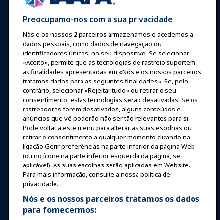
Preocupamo-nos com a sua privacidade
Nós e os nossos
2
parceiros armazenamos e acedemos a
Entrar
Junte-se Agora
dados pessoais, como dados de navegação ou
Prêmios
Carreiras
Contato
identificadores únicos, no seu dispositivo. Se selecionar
«Aceito», permite que as tecnologias de rastreio suportem
as finalidades apresentadas em «Nós e os nossos parceiros
Expos e Eventos
tratamos dados para as seguintes finalidades». Se, pelo
contrário, selecionar «Rejeitar tudo» ou retirar o seu
consentimento, estas tecnologias serão desativadas. Se os
Notícias & Diversão
rastreadores forem desativados, alguns conteúdos e
anúncios que vê poderão não ser tão relevantes para si.
Educação
Pode voltar a este menu para alterar as suas escolhas ou
retirar o consentimento a qualquer momento clicando na
ligação Gerir preferências na parte inferior da página Web
Segurança & Proteção
(ou no ícone na parte inferior esquerda da página, se
aplicável). As suas escolhas serão aplicadas em Website.
Para mais informação, consulte a nossa política de
Advocacia
privacidade.
Nós e os nossos parceiros tratamos os dados
para fornecermos:
Pesquisa e Relatórios