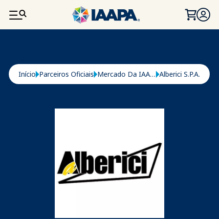
PASSAR PARA O CONTEÚDO PRINCIPAL
Navegação estrutural
Início
Parceiros Oficiais
Mercado Da IAAPA
Alberici S.P.A.