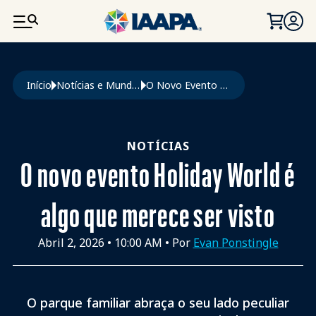
PASSAR PARA O CONTEÚDO PRINCIPAL
Navegação estrutural
Início
Notícias e Mundo Da Diversão
O Novo Evento Holiday World É Algo Que Merece Ser Visto
NOTÍCIAS
O novo evento Holiday World é
algo que merece ser visto
Abril 2, 2026
•
10:00 AM
• Por
Evan Ponstingle
O parque familiar abraça o seu lado peculiar