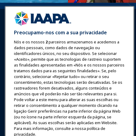
Preocupamo-nos com a sua privacidade
Nós e os nossos
2
parceiros armazenamos e acedemos a
Entrar
Junte-se Agora
dados pessoais, como dados de navegação ou
Prêmios
Carreiras
Contato
identificadores únicos, no seu dispositivo. Se selecionar
«Aceito», permite que as tecnologias de rastreio suportem
as finalidades apresentadas em «Nós e os nossos parceiros
Expos e Eventos
tratamos dados para as seguintes finalidades». Se, pelo
contrário, selecionar «Rejeitar tudo» ou retirar o seu
Notícias & Diversão
consentimento, estas tecnologias serão desativadas. Se os
rastreadores forem desativados, alguns conteúdos e
anúncios que vê poderão não ser tão relevantes para si.
Educação
Pode voltar a este menu para alterar as suas escolhas ou
retirar o consentimento a qualquer momento clicando na
ligação Gerir preferências na parte inferior da página Web
Segurança & Proteção
(ou no ícone na parte inferior esquerda da página, se
aplicável). As suas escolhas serão aplicadas em Website.
Para mais informação, consulte a nossa política de
Advocacia
privacidade.