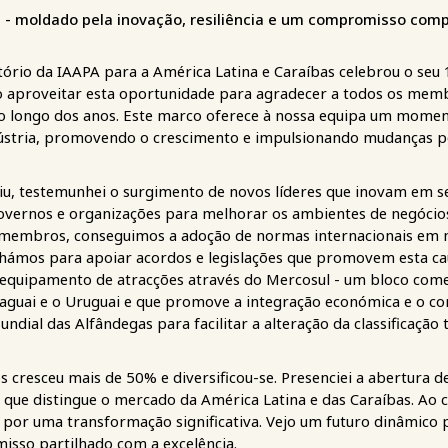
e - moldado pela inovação, resiliência e um compromisso comp
io da IAAPA para a América Latina e Caraíbas celebrou o seu 
ro aproveitar esta oportunidade para agradecer a todos os me
o longo dos anos. Este marco oferece à nossa equipa um moment
ústria, promovendo o crescimento e impulsionando mudanças po
uiu, testemunhei o surgimento de novos líderes que inovam em s
overnos e organizações para melhorar os ambientes de negócios
 membros, conseguimos a adoção de normas internacionais em mu
alhámos para apoiar acordos e legislações que promovem esta ca
quipamento de atracções através do Mercosul - um bloco comerc
Paraguai e o Uruguai e que promove a integração económica e o c
ial das Alfândegas para facilitar a alteração da classificação
resceu mais de 50% e diversificou-se. Presenciei a abertura de
r que distingue o mercado da América Latina e das Caraíbas. Ao
r por uma transformação significativa. Vejo um futuro dinâmico 
misso partilhado com a excelência.