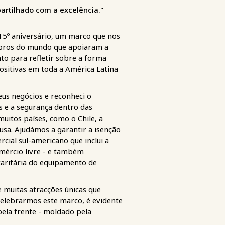
artilhado com a excelência."
15º aniversário, um marco que nos
mbros do mundo que apoiaram a
o para refletir sobre a forma
sitivas em toda a América Latina
eus negócios e reconheci o
 e a segurança dentro das
itos países, como o Chile, a
usa. Ajudámos a garantir a isenção
ial sul-americano que inclui a
omércio livre - e também
 tarifária do equipamento de
 muitas atracções únicas que
 celebrarmos este marco, é evidente
pela frente - moldado pela