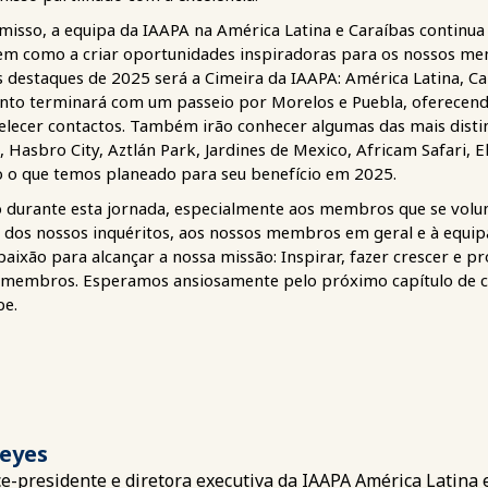
sso, a equipa da IAAPA na América Latina e Caraíbas continua 
bem como a criar oportunidades inspiradoras para os nossos me
 destaques de 2025 será a Cimeira da IAAPA: América Latina, Car
nto terminará com um passeio por Morelos e Puebla, oferecend
lecer contactos. Também irão conhecer algumas das mais disti
 Hasbro City, Aztlán Park, Jardines de Mexico, Africam Safari, El
o o que temos planeado para seu benefício em 2025.
 durante esta jornada, especialmente aos membros que se volun
 dos nossos inquéritos, aos nossos membros em geral e à equip
ixão para alcançar a nossa missão: Inspirar, fazer crescer e pr
os membros. Esperamos ansiosamente pelo próximo capítulo de c
be.
Reyes
ce-presidente e diretora executiva da IAAPA América Latina