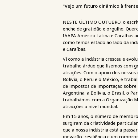
"Vejo um futuro dinâmico à frent
NESTE ÚLTIMO OUTUBRO, o escritór
enche de gratidão e orgulho. Que
IAAPA América Latina e Caraíbas a
como temos estado ao lado da ind
e Caraíbas.
Vi como a indústria cresceu e evol
trabalho árduo que fizemos com g
atrações. Com o apoio dos nossos
Bolívia, o Peru e o México, e trab
de impostos de importação sobre e
Argentina, a Bolívia, o Brasil, o 
trabalhámos com a Organização Mund
atracções a nível mundial.
Em 15 anos, o número de membros c
surgiram da criatividade particula
que a nossa indústria está a passa
inovação, resiliência e um compro