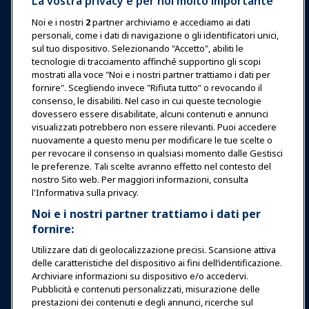
La vostra privacy è per noi molto importante
Premi
Carriere
Contatto
Noi e i nostri
2
partner archiviamo e accediamo ai dati
personali, come i dati di navigazione o gli identificatori unici,
Esposizioni & Eventi
sul tuo dispositivo. Selezionando "Accetto", abiliti le
tecnologie di tracciamento affinché supportino gli scopi
Notizie & Funworld
mostrati alla voce "Noi e i nostri partner trattiamo i dati per
fornire". Scegliendo invece "Rifiuta tutto" o revocando il
consenso, le disabiliti. Nel caso in cui queste tecnologie
Educazione
dovessero essere disabilitate, alcuni contenuti e annunci
visualizzati potrebbero non essere rilevanti. Puoi accedere
nuovamente a questo menu per modificare le tue scelte o
Sicurezza & Protezione
per revocare il consenso in qualsiasi momento dalle Gestisci
le preferenze. Tali scelte avranno effetto nel contesto del
nostro Sito web. Per maggiori informazioni, consulta
Difesa
l'Informativa sulla privacy.
Noi e i nostri partner trattiamo i dati per
fornire:
Ricerca e Rapporti
Utilizzare dati di geolocalizzazione precisi. Scansione attiva
delle caratteristiche del dispositivo ai fini dell’identificazione.
Informazioni su IAAPA
Archiviare informazioni su dispositivo e/o accedervi.
Pubblicità e contenuti personalizzati, misurazione delle
prestazioni dei contenuti e degli annunci, ricerche sul
Partner