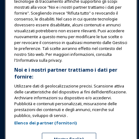
tecnologie di tracciamento affinché supportino gli scopi
Notizie & Funworld
mostrati alla voce "Noi e i nostri partner trattiamo i dati per
fornire". Scegliendo invece "Rifiuta tutto" o revocando il
consenso, le disabiliti. Nel caso in cui queste tecnologie
Educazione
dovessero essere disabilitate, alcuni contenuti e annunci
visualizzati potrebbero non essere rilevanti. Puoi accedere
nuovamente a questo menu per modificare le tue scelte o
Sicurezza & Protezione
per revocare il consenso in qualsiasi momento dalle Gestisci
le preferenze. Tali scelte avranno effetto nel contesto del
nostro Sito web. Per maggiori informazioni, consulta
Difesa
l'Informativa sulla privacy.
Noi e i nostri partner trattiamo i dati per
fornire:
Ricerca e Rapporti
Utilizzare dati di geolocalizzazione precisi. Scansione attiva
delle caratteristiche del dispositivo ai fini dell’identificazione.
Informazioni su IAAPA
Archiviare informazioni su dispositivo e/o accedervi.
Pubblicità e contenuti personalizzati, misurazione delle
prestazioni dei contenuti e degli annunci, ricerche sul
Partner
pubblico, sviluppo di servizi .
Elenco dei partner (fornitori)
Copyright © 2026 Associazione Internazionale di Parchi di
Divertimento e Attrazioni. Tutti i diritti riservati.
Informativa sulla privacy
Avviso di traduzione