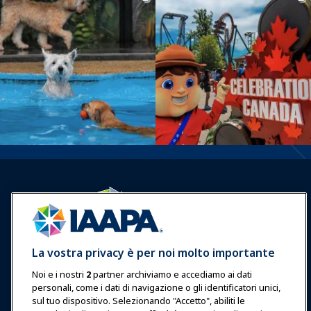
Accedi
Unisciti ora
La vostra privacy è per noi molto importante
Premi
Carriere
Contatto
Noi e i nostri
2
partner archiviamo e accediamo ai dati
personali, come i dati di navigazione o gli identificatori unici,
Esposizioni & Eventi
sul tuo dispositivo. Selezionando "Accetto", abiliti le