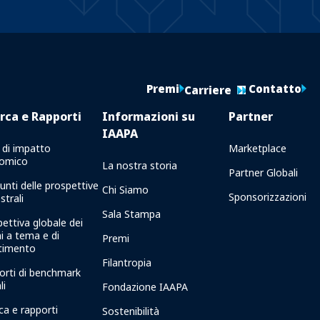
Premi
Contatto
Carriere
rca e Rapporti
Informazioni su
Partner
IAAPA
 di impatto
Marketplace
omico
La nostra storia
Partner Globali
unti delle prospettive
Chi Siamo
Sponsorizzazioni
strali
Sala Stampa
ettiva globale dei
i a tema e di
Premi
rtimento
Filantropia
orti di benchmark
li
Fondazione IAAPA
ca e rapporti
Sostenibilità