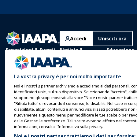
Accedi
Unisciti ora
Esposizioni & Eventi
Notizie &
Educazione
Funworld
IAAPA Expo
Apprendimento
Notizie e
Expo Europa
Apprendimento
La vostra privacy è per noi molto importante
Caratteristiche
presenza
Expo Asia
Noi e i nostri
2
partner archiviamo e accediamo ai dati personali, come
Pubblica con IAAPA
Corpus comune
identificatori unici, sul tuo dispositivo. Selezionando "Accetto", abil
Expo Medio Oriente
conoscenze
Numeri passati
supportino gli scopi mostrati alla voce "Noi e i nostri partner tratti
"Rifiuta tutto" o revocando il consenso, le disabiliti. Nel caso in 
Eventi in arrivo
Certificazione
Scrivere per Funworld
disabilitate, alcuni contenuti e annunci visualizzati potrebbero non
nuovamente a questo menu per modificare le tue scelte o per revo
Parlare a un'Expo o Evento
Programmi del
dalle Gestisci le preferenze. Tali scelte avranno effetto nel contes
Fondazione IA
Prenota un incontro o un
informazioni, consulta l'Informativa sulla privacy.
evento
Esplora
Noi e i nostri partner trattiamo i dati per fornire: