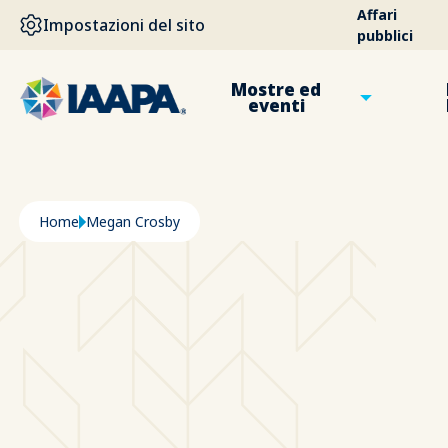
SALTA AL CONTENUTO PRINCIPALE
Affari
Impostazioni del sito
pubblici
Mostre ed
eventi
Briciole di pane
Home
Megan Crosby