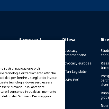
Sicurezza &
Difesa
Rice
Protezione
 Online
Advocacy
Studi
nordamericana
econ
Comunicazioni di crisi
 in
Advocacy europea
Riass
Rapporti sulla sicurezza
trime
 i dati di navigazione o gli
delle attrazioni
 di
Affari Legislativi
iti le tecnologie di tracciamento affinché
Prosp
Linee guida sulla sicurezza
amo i dati per fornire". Scegliendo invece
IAAPA PAC
parch
cui queste tecnologie dovessero essere
dive
Risorse per la sicurezza
 essere rilevanti. Puoi accedere
care il consenso in qualsiasi momento
la
Rapp
Risorse per la sicurezza
to del nostro Sito web. Per maggiori
APA
globa
Notizie su Sicurezza e
Ricer
Protezione