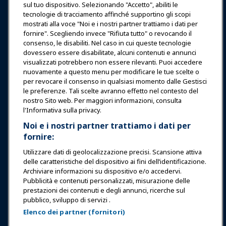
sul tuo dispositivo. Selezionando "Accetto", abiliti le
tecnologie di tracciamento affinché supportino gli scopi
Notizie & Funworld
mostrati alla voce "Noi e i nostri partner trattiamo i dati per
fornire". Scegliendo invece "Rifiuta tutto" o revocando il
consenso, le disabiliti. Nel caso in cui queste tecnologie
Educazione
dovessero essere disabilitate, alcuni contenuti e annunci
visualizzati potrebbero non essere rilevanti. Puoi accedere
nuovamente a questo menu per modificare le tue scelte o
Sicurezza & Protezione
per revocare il consenso in qualsiasi momento dalle Gestisci
le preferenze. Tali scelte avranno effetto nel contesto del
nostro Sito web. Per maggiori informazioni, consulta
Difesa
l'Informativa sulla privacy.
Noi e i nostri partner trattiamo i dati per
fornire:
Ricerca e Rapporti
Utilizzare dati di geolocalizzazione precisi. Scansione attiva
delle caratteristiche del dispositivo ai fini dell’identificazione.
Informazioni su IAAPA
Archiviare informazioni su dispositivo e/o accedervi.
Pubblicità e contenuti personalizzati, misurazione delle
prestazioni dei contenuti e degli annunci, ricerche sul
Partner
pubblico, sviluppo di servizi .
Elenco dei partner (fornitori)
Copyright © 2026 Associazione Internazionale di Parchi di