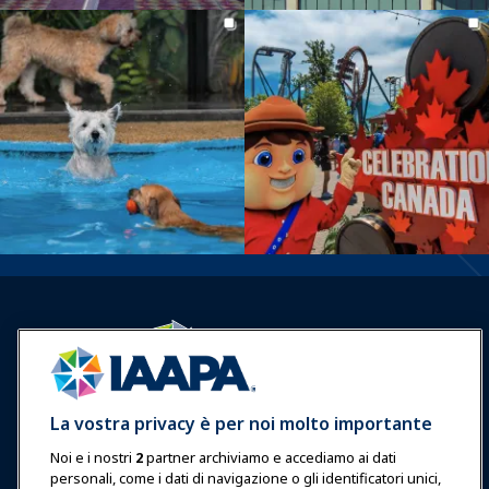
Accedi
Unisciti ora
La vostra privacy è per noi molto importante
Premi
Carriere
Contatto
Noi e i nostri
2
partner archiviamo e accediamo ai dati
personali, come i dati di navigazione o gli identificatori unici,
Esposizioni & Eventi