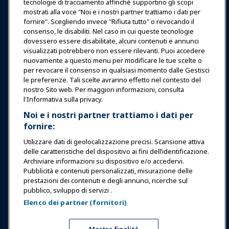
tecnologie di tracciamento affinché supportino gli scopi
Notizie & Funworld
mostrati alla voce "Noi e i nostri partner trattiamo i dati per
fornire". Scegliendo invece "Rifiuta tutto" o revocando il
consenso, le disabiliti. Nel caso in cui queste tecnologie
Educazione
dovessero essere disabilitate, alcuni contenuti e annunci
visualizzati potrebbero non essere rilevanti. Puoi accedere
nuovamente a questo menu per modificare le tue scelte o
Sicurezza & Protezione
per revocare il consenso in qualsiasi momento dalle Gestisci
le preferenze. Tali scelte avranno effetto nel contesto del
nostro Sito web. Per maggiori informazioni, consulta
Difesa
l'Informativa sulla privacy.
Noi e i nostri partner trattiamo i dati per
fornire:
Ricerca e Rapporti
Utilizzare dati di geolocalizzazione precisi. Scansione attiva
delle caratteristiche del dispositivo ai fini dell’identificazione.
Informazioni su IAAPA
Archiviare informazioni su dispositivo e/o accedervi.
Pubblicità e contenuti personalizzati, misurazione delle
prestazioni dei contenuti e degli annunci, ricerche sul
Partner
pubblico, sviluppo di servizi .
Elenco dei partner (fornitori)
Copyright © 2026 Associazione Internazionale di Parchi di
Divertimento e Attrazioni. Tutti i diritti riservati.
Informativa sulla privacy
Avviso di traduzione