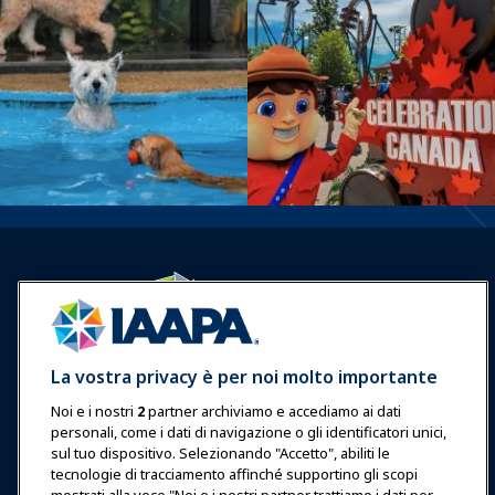
Accedi
Unisciti ora
La vostra privacy è per noi molto importante
Premi
Carriere
Contatto
Noi e i nostri
2
partner archiviamo e accediamo ai dati
personali, come i dati di navigazione o gli identificatori unici,
Esposizioni & Eventi
sul tuo dispositivo. Selezionando "Accetto", abiliti le
tecnologie di tracciamento affinché supportino gli scopi