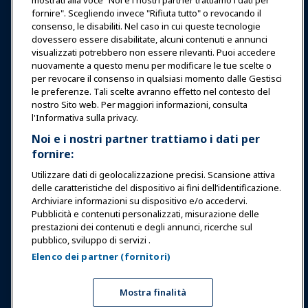
Notizie & Funworld
mostrati alla voce "Noi e i nostri partner trattiamo i dati per
fornire". Scegliendo invece "Rifiuta tutto" o revocando il
consenso, le disabiliti. Nel caso in cui queste tecnologie
Educazione
dovessero essere disabilitate, alcuni contenuti e annunci
visualizzati potrebbero non essere rilevanti. Puoi accedere
nuovamente a questo menu per modificare le tue scelte o
Sicurezza & Protezione
per revocare il consenso in qualsiasi momento dalle Gestisci
le preferenze. Tali scelte avranno effetto nel contesto del
nostro Sito web. Per maggiori informazioni, consulta
Difesa
l'Informativa sulla privacy.
Noi e i nostri partner trattiamo i dati per
fornire:
Ricerca e Rapporti
Utilizzare dati di geolocalizzazione precisi. Scansione attiva
delle caratteristiche del dispositivo ai fini dell’identificazione.
Informazioni su IAAPA
Archiviare informazioni su dispositivo e/o accedervi.
Pubblicità e contenuti personalizzati, misurazione delle
prestazioni dei contenuti e degli annunci, ricerche sul
Partner
pubblico, sviluppo di servizi .
Elenco dei partner (fornitori)
Copyright © 2026 Associazione Internazionale di Parchi di
Divertimento e Attrazioni. Tutti i diritti riservati.
Informativa sulla privacy
Avviso di traduzione
Mostra finalità