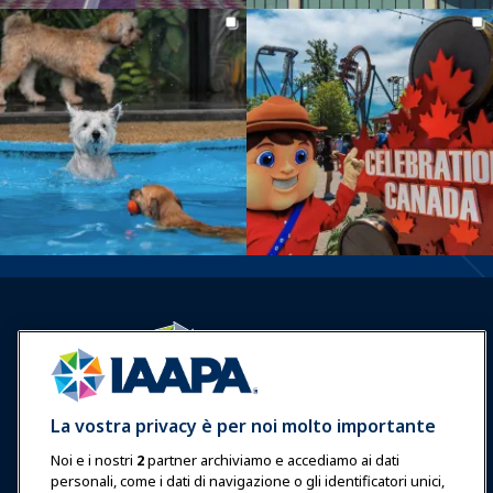
Accedi
Unisciti ora
La vostra privacy è per noi molto importante
Premi
Carriere
Contatto
Noi e i nostri
2
partner archiviamo e accediamo ai dati
personali, come i dati di navigazione o gli identificatori unici,
Esposizioni & Eventi