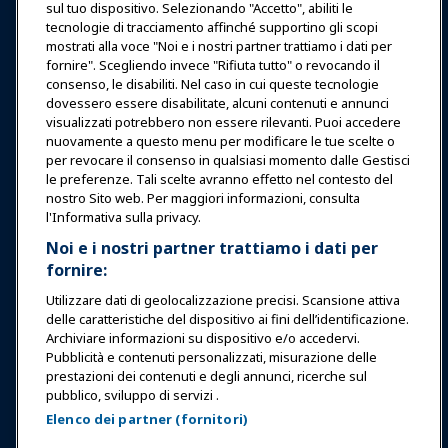
sul tuo dispositivo. Selezionando "Accetto", abiliti le
tecnologie di tracciamento affinché supportino gli scopi
Notizie & Funworld
mostrati alla voce "Noi e i nostri partner trattiamo i dati per
fornire". Scegliendo invece "Rifiuta tutto" o revocando il
consenso, le disabiliti. Nel caso in cui queste tecnologie
Educazione
dovessero essere disabilitate, alcuni contenuti e annunci
visualizzati potrebbero non essere rilevanti. Puoi accedere
nuovamente a questo menu per modificare le tue scelte o
Sicurezza & Protezione
per revocare il consenso in qualsiasi momento dalle Gestisci
le preferenze. Tali scelte avranno effetto nel contesto del
nostro Sito web. Per maggiori informazioni, consulta
Difesa
l'Informativa sulla privacy.
Noi e i nostri partner trattiamo i dati per
fornire:
Ricerca e Rapporti
Utilizzare dati di geolocalizzazione precisi. Scansione attiva
delle caratteristiche del dispositivo ai fini dell’identificazione.
Informazioni su IAAPA
Archiviare informazioni su dispositivo e/o accedervi.
Pubblicità e contenuti personalizzati, misurazione delle
prestazioni dei contenuti e degli annunci, ricerche sul
Partner
pubblico, sviluppo di servizi .
Elenco dei partner (fornitori)
Copyright © 2026 Associazione Internazionale di Parchi di