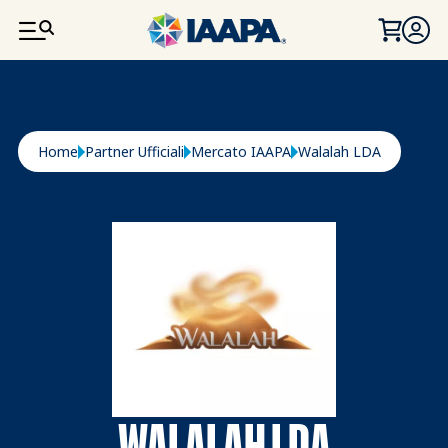
SALTA AL CONTENUTO PRINCIPALE
Briciole di pane
Home
Partner Ufficiali
Mercato IAAPA
Walalah LDA
WALALAH LDA