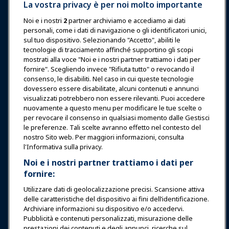
La vostra privacy è per noi molto importante
Premi
Carriere
Contatto
Noi e i nostri
2
partner archiviamo e accediamo ai dati
personali, come i dati di navigazione o gli identificatori unici,
Esposizioni & Eventi
sul tuo dispositivo. Selezionando "Accetto", abiliti le
tecnologie di tracciamento affinché supportino gli scopi
mostrati alla voce "Noi e i nostri partner trattiamo i dati per
Notizie & Funworld
fornire". Scegliendo invece "Rifiuta tutto" o revocando il
consenso, le disabiliti. Nel caso in cui queste tecnologie
Educazione
dovessero essere disabilitate, alcuni contenuti e annunci
visualizzati potrebbero non essere rilevanti. Puoi accedere
nuovamente a questo menu per modificare le tue scelte o
Sicurezza & Protezione
per revocare il consenso in qualsiasi momento dalle Gestisci
le preferenze. Tali scelte avranno effetto nel contesto del
nostro Sito web. Per maggiori informazioni, consulta
Difesa
l'Informativa sulla privacy.
Noi e i nostri partner trattiamo i dati per
fornire:
Ricerca e Rapporti
Utilizzare dati di geolocalizzazione precisi. Scansione attiva
delle caratteristiche del dispositivo ai fini dell’identificazione.
Informazioni su IAAPA
Archiviare informazioni su dispositivo e/o accedervi.
Pubblicità e contenuti personalizzati, misurazione delle
prestazioni dei contenuti e degli annunci, ricerche sul