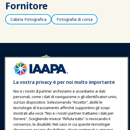
Fornitore
Cabina Fotografica
Fotografia di corsa
Accedi
Unisciti ora
La vostra privacy è per noi molto importante
Premi
Carriere
Contatto
Noi e i nostri
2
partner archiviamo e accediamo ai dati
personali, come i dati di navigazione o gli identificatori unici,
Esposizioni & Eventi
sul tuo dispositivo. Selezionando "Accetto", abiliti le
tecnologie di tracciamento affinché supportino gli scopi
mostrati alla voce "Noi e i nostri partner trattiamo i dati per
Notizie & Funworld
fornire". Scegliendo invece "Rifiuta tutto" o revocando il
consenso, le disabiliti. Nel caso in cui queste tecnologie
dovessero essere disabilitate, alcuni contenuti e annunci