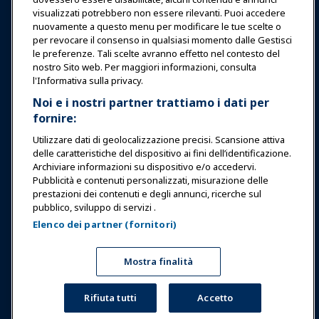
Educazione
visualizzati potrebbero non essere rilevanti. Puoi accedere
nuovamente a questo menu per modificare le tue scelte o
Sicurezza & Protezione
per revocare il consenso in qualsiasi momento dalle Gestisci
le preferenze. Tali scelte avranno effetto nel contesto del
nostro Sito web. Per maggiori informazioni, consulta
Difesa
l'Informativa sulla privacy.
Noi e i nostri partner trattiamo i dati per
fornire:
Ricerca e Rapporti
Utilizzare dati di geolocalizzazione precisi. Scansione attiva
delle caratteristiche del dispositivo ai fini dell’identificazione.
Informazioni su IAAPA
Archiviare informazioni su dispositivo e/o accedervi.
Pubblicità e contenuti personalizzati, misurazione delle
prestazioni dei contenuti e degli annunci, ricerche sul
Partner
pubblico, sviluppo di servizi .
Elenco dei partner (fornitori)
Copyright © 2026 Associazione Internazionale di Parchi di
Divertimento e Attrazioni. Tutti i diritti riservati.
Informativa sulla privacy
Avviso di traduzione
Mostra finalità
Termini di servizio
Gestisci le preferenze
Rifiuta tutti
Accetto