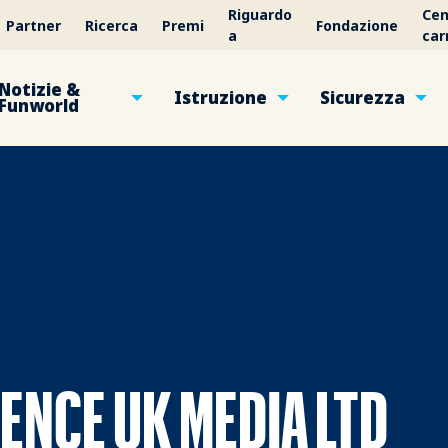
Riguardo
Cen
Partner
Ricerca
Premi
Fondazione
a
car
Notizie &
Istruzione
Sicurezza
Funworld
ENCE UK MEDIA LTD