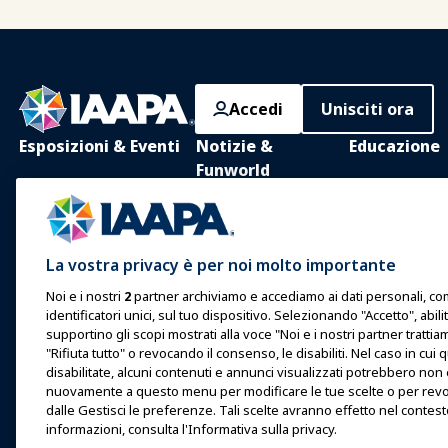
Accedi
Unisciti ora
Esposizioni & Eventi
Notizie &
Educazione
Funworld
IAAPA Expo
Apprendimento
Notizie e
Expo Europa
Apprendimento
Caratteristiche
presenza
Expo Asia
La vostra privacy è per noi molto importante
Pubblica con IAAPA
Corpus comune
Expo Medio Oriente
conoscenze
Noi e i nostri
2
partner archiviamo e accediamo ai dati personali, come
Numeri passati
identificatori unici, sul tuo dispositivo. Selezionando "Accetto", abil
Eventi in arrivo
Certificazione
Scrivere per Funworld
supportino gli scopi mostrati alla voce "Noi e i nostri partner tratti
"Rifiuta tutto" o revocando il consenso, le disabiliti. Nel caso in 
Parlare a un'Expo o Evento
Programmi del
disabilitate, alcuni contenuti e annunci visualizzati potrebbero non
Fondazione IA
nuovamente a questo menu per modificare le tue scelte o per revo
Prenota un incontro o un
dalle Gestisci le preferenze. Tali scelte avranno effetto nel contes
evento
Esplora
informazioni, consulta l'Informativa sulla privacy.
Diventa un Ambasciatore