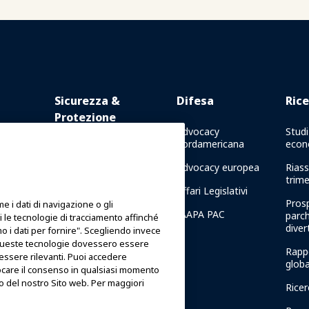
Sicurezza &
Difesa
Rice
Protezione
 Online
Advocacy
Studi
nordamericana
econ
Comunicazioni di crisi
 in
Advocacy europea
Riass
Rapporti sulla sicurezza
trime
delle attrazioni
 di
Affari Legislativi
Prosp
 i dati di navigazione o gli
Linee guida sulla sicurezza
IAAPA PAC
parch
iti le tecnologie di tracciamento affinché
dive
Risorse per la sicurezza
amo i dati per fornire". Scegliendo invece
cui queste tecnologie dovessero essere
la
Rapp
Risorse per la sicurezza
 essere rilevanti. Puoi accedere
APA
globa
care il consenso in qualsiasi momento
Notizie su Sicurezza e
to del nostro Sito web. Per maggiori
Ricer
Protezione