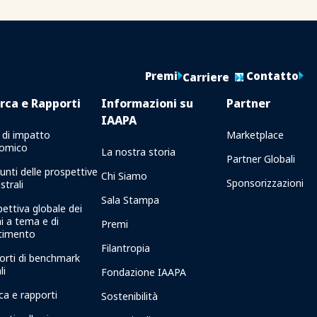
Premi
Contatto
Carriere
rca e Rapporti
Informazioni su
Partner
IAAPA
 di impatto
Marketplace
omico
La nostra storia
Partner Globali
unti delle prospettive
Chi Siamo
Sponsorizzazioni
strali
Sala Stampa
ettiva globale dei
i a tema e di
Premi
rtimento
Filantropia
orti di benchmark
li
Fondazione IAAPA
ca e rapporti
Sostenibilità