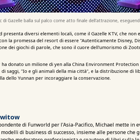
c di Gazelle balla sul palco come atto finale dell'attrazione, eseguen
presenta diversi elementi locali, come il Gazelle KTV, che non e
 con la promessa del resort di essere "Autenticamente Disney, Di
ione dei giochi di parole, che sono il cuore dell'umorismo di Zoo
y ha donato un milione di yen alla China Environment Protection
 saggi, "Io e gli animali della mia città", e la distribuzione di li
ella dello Yunnan per incoraggiare la conservazione.
Switow
ondente di Funworld per l'Asia-Pacifico, Michael mette in e
 i modelli di business di successo, insieme alle persone che g
È anche moderatore professionista e coautore di libri sulla l