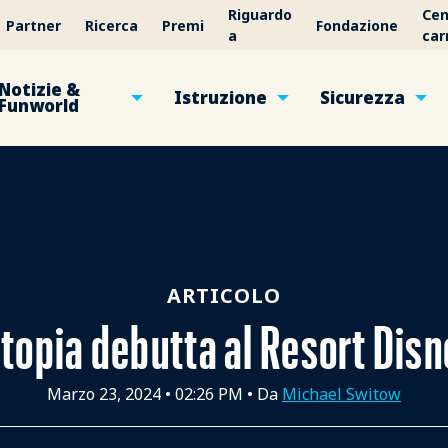
Riguardo
Cen
Partner
Ricerca
Premi
Fondazione
a
car
Notizie &
Istruzione
Sicurezza
Funworld
ARTICOLO
otopia debutta al Resort Dis
Marzo 23, 2024
•
02:26 PM
• Da
Michael Switow