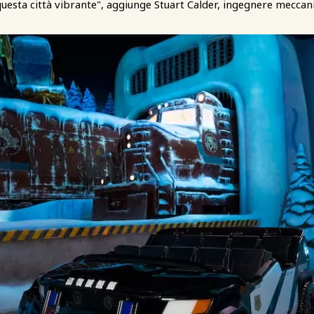
in questa città vibrante", aggiunge Stuart Calder, ingegnere mecca