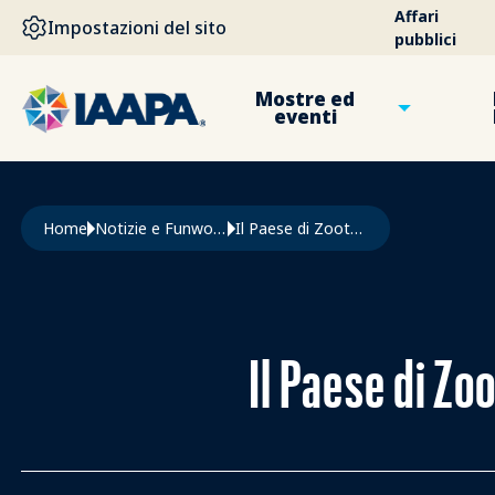
SALTA AL CONTENUTO PRINCIPALE
Affari
Impostazioni del sito
pubblici
Mostre ed
eventi
Briciole di pane
Home
Notizie e Funworld
Il Paese di Zootopia Debutta Al Resort Disney di Shanghai
Il Paese di Zo