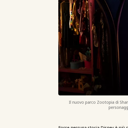
Il nuovo parco Zootopia di Shan
personaggi
Forse nessuna storia Disney è più p