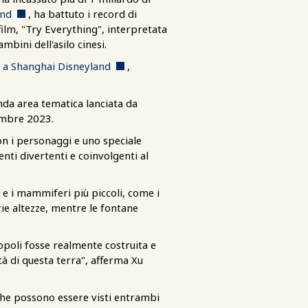
and
, ha battuto i record di
film, "Try Everything", interpretata
mbini dell'asilo cinesi.
 a Shanghai Disneyland
,
nda area tematica lanciata da
embre 2023.
con i personaggi e uno speciale
ti divertenti e coinvolgenti al
i e i mammiferi più piccoli, come i
rie altezze, mentre le fontane
poli fosse realmente costruita e
tà di questa terra", afferma Xu
(che possono essere visti entrambi