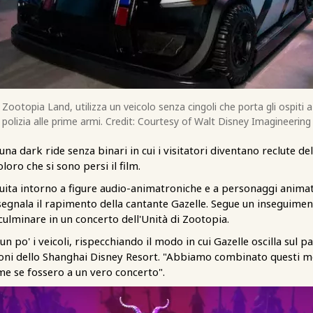
i Zootopia Land, utilizza un veicolo senza cingoli che porta gli ospiti
polizia alle prime armi. Credit: Courtesy of Walt Disney Imagineering
 una dark ride senza binari in cui i visitatori diventano reclute de
loro che si sono persi il film.
struita intorno a figure audio-animatroniche e a personaggi anim
segnala il rapimento della cantante Gazelle. Segue un inseguimen
 culminare in un concerto dell'Unità di Zootopia.
n po' i veicoli, rispecchiando il modo in cui Gazelle oscilla sul p
azioni dello Shanghai Disney Resort. "Abbiamo combinato questi 
ome se fossero a un vero concerto".