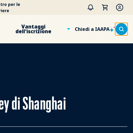
tro per le
riere
Vantaggi
Chiedi a IAAPA
dell'iscrizione
ney di Shanghai