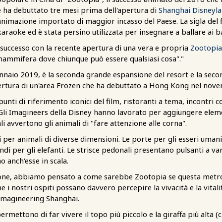
che ha debuttato tre mesi prima dell'apertura di
Shanghai Disneyl
d'animazione importato di maggior incasso del Paese. La sigla del 
araoke ed è stata persino utilizzata per insegnare a ballare ai ba
successo con la recente apertura di una vera e propria
Zootopia
mammifera dove chiunque può essere qualsiasi cosa"."
nnaio 2019, è la seconda grande espansione del resort e la seco
apertura di un'area Frozen che ha debuttato a Hong Kong nel nov
nti di riferimento iconici del film, ristoranti a tema, incontri 
 Gli Imagineers della Disney hanno lavorato per aggiungere elemen
ali avvertono gli animali di "fare attenzione alle corna".
si per animali di diverse dimensioni. Le porte per gli esseri uman
ndi per gli elefanti. Le strisce pedonali presentano pulsanti a va
o anch'esse in scala.
ione, abbiamo pensato a come sarebbe Zootopia se questa metro
i nostri ospiti possano davvero percepire la vivacità e la vitali
Imagineering Shanghai.
ermettono di far vivere il topo più piccolo e la giraffa più alta 