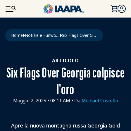
SALTA AL CONTENUTO PRINCIPALE
Briciole di pane
Home
Notizie e Funworld
Six Flags Over Georgia Colpisce L'oro
ARTICOLO
Six Flags Over Georgia colpisce
l'oro
Maggio 2, 2025
•
08:11 AM
• Da
Michael Costello
Apre la nuova montagna russa Georgia Gold