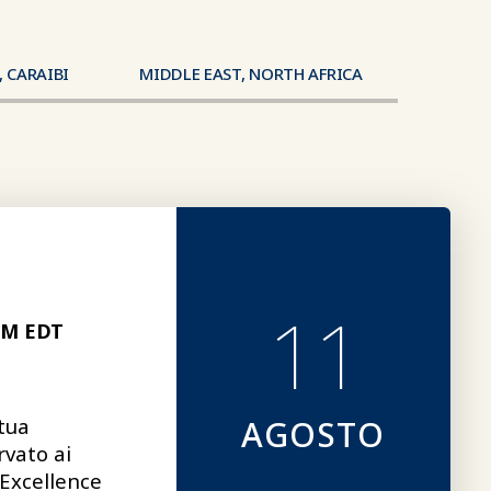
 CARAIBI
MIDDLE EAST, NORTH AFRICA
11
PM EDT
tua
AGOSTO
rvato ai
 Excellence