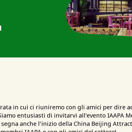
M
rata in cui ci riuniremo con gli amici per dire a
 Siamo entusiasti di invitarvi all'evento IAAPA
a segna anche l'inizio della China Beijing Attra
 membri IAAPA e con gli amici del settore!