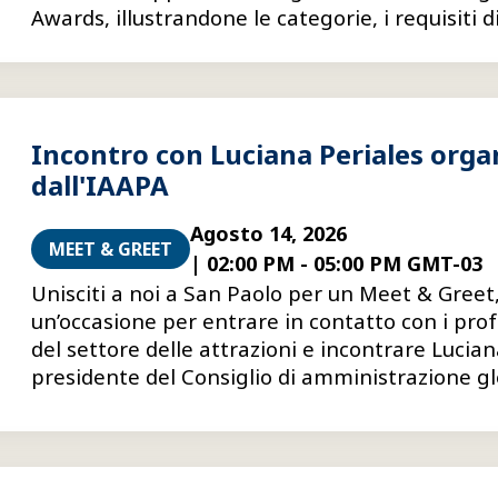
Awards, illustrandone le categorie, i requisiti d
partecipazione, le modalità di candidatura e 
consigli su come presentare candidature più co
Incontro con Luciana Periales orga
dall'IAAPA
Agosto 14, 2026
MEET & GREET
|
02:00 PM
-
05:00 PM GMT-03
Unisciti a noi a San Paolo per un Meet & Greet
un’occasione per entrare in contatto con i prof
del settore delle attrazioni e incontrare Lucian
presidente del Consiglio di amministrazione g
dell’IAAPA