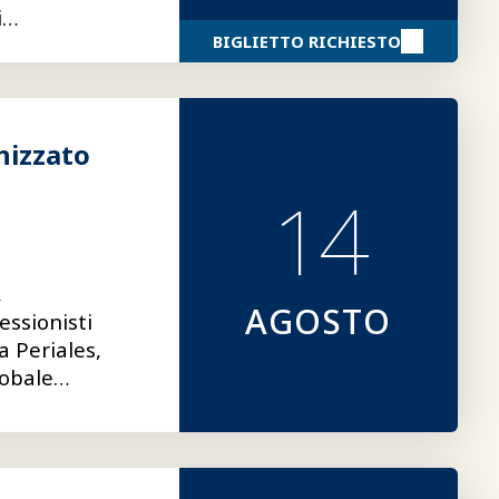
i
BIGLIETTO RICHIESTO
fornendo
nvincenti.
nizzato
14
,
AGOSTO
essionisti
a Periales,
lobale