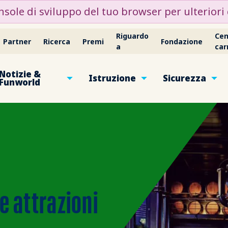
nsole di sviluppo del tuo browser per ulteriori 
Riguardo
Cen
Partner
Ricerca
Premi
Fondazione
a
car
Notizie &
Istruzione
Sicurezza
Funworld
e attrazioni