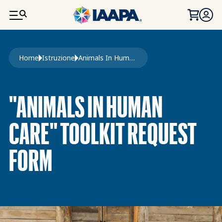
SALTA AL CONTENUTO PRINCIPALE
Briciole di pane
Home
Istruzione
Animals In Human Care Toolkit Request Form
"ANIMALS IN HUMAN
CARE" TOOLKIT REQUEST
FORM