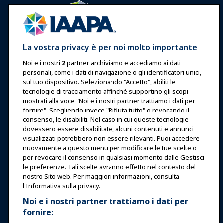
Accedi
Unisciti ora
La vostra privacy è per noi molto importante
Premi
Carriere
Contatto
Noi e i nostri
2
partner archiviamo e accediamo ai dati
personali, come i dati di navigazione o gli identificatori unici,
Esposizioni & Eventi
sul tuo dispositivo. Selezionando "Accetto", abiliti le
tecnologie di tracciamento affinché supportino gli scopi
mostrati alla voce "Noi e i nostri partner trattiamo i dati per
Notizie & Funworld
fornire". Scegliendo invece "Rifiuta tutto" o revocando il
consenso, le disabiliti. Nel caso in cui queste tecnologie
Educazione
dovessero essere disabilitate, alcuni contenuti e annunci
visualizzati potrebbero non essere rilevanti. Puoi accedere
nuovamente a questo menu per modificare le tue scelte o
Sicurezza & Protezione
per revocare il consenso in qualsiasi momento dalle Gestisci
le preferenze. Tali scelte avranno effetto nel contesto del
nostro Sito web. Per maggiori informazioni, consulta
Difesa
l'Informativa sulla privacy.
Noi e i nostri partner trattiamo i dati per
fornire:
Ricerca e Rapporti