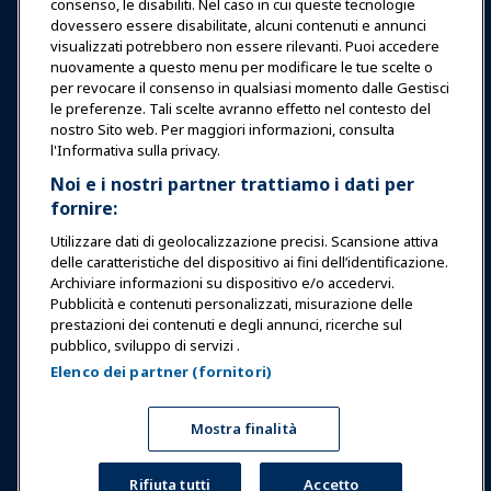
consenso, le disabiliti. Nel caso in cui queste tecnologie
Educazione
dovessero essere disabilitate, alcuni contenuti e annunci
visualizzati potrebbero non essere rilevanti. Puoi accedere
nuovamente a questo menu per modificare le tue scelte o
Sicurezza & Protezione
per revocare il consenso in qualsiasi momento dalle Gestisci
le preferenze. Tali scelte avranno effetto nel contesto del
nostro Sito web. Per maggiori informazioni, consulta
Difesa
l'Informativa sulla privacy.
Noi e i nostri partner trattiamo i dati per
fornire:
Ricerca e Rapporti
Utilizzare dati di geolocalizzazione precisi. Scansione attiva
delle caratteristiche del dispositivo ai fini dell’identificazione.
Informazioni su IAAPA
Archiviare informazioni su dispositivo e/o accedervi.
Pubblicità e contenuti personalizzati, misurazione delle
prestazioni dei contenuti e degli annunci, ricerche sul
Partner
pubblico, sviluppo di servizi .
Elenco dei partner (fornitori)
Copyright © 2026 Associazione Internazionale di Parchi di
Divertimento e Attrazioni. Tutti i diritti riservati.
Informativa sulla privacy
Avviso di traduzione
Mostra finalità
Termini di servizio
Gestisci le preferenze
Rifiuta tutti
Accetto