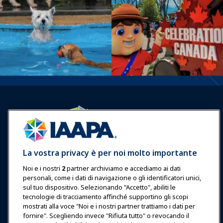
Accedi
Unisciti ora
La vostra privacy è per noi molto importante
Premi
Carriere
Contatto
Noi e i nostri
2
partner archiviamo e accediamo ai dati
personali, come i dati di navigazione o gli identificatori unici,
Esposizioni & Eventi
sul tuo dispositivo. Selezionando "Accetto", abiliti le
tecnologie di tracciamento affinché supportino gli scopi
Notizie & Funworld
mostrati alla voce "Noi e i nostri partner trattiamo i dati per
fornire". Scegliendo invece "Rifiuta tutto" o revocando il