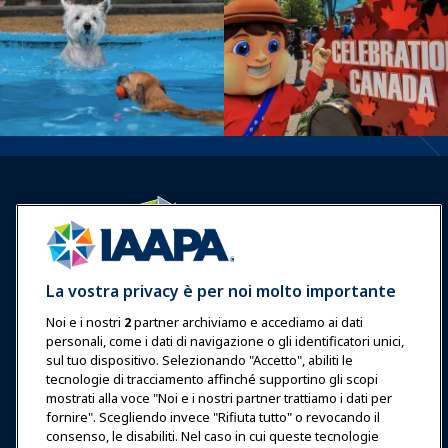
Accedi
Unisciti ora
La vostra privacy è per noi molto importante
Premi
Carriere
Contatto
Noi e i nostri
2
partner archiviamo e accediamo ai dati
personali, come i dati di navigazione o gli identificatori unici,
Esposizioni & Eventi
sul tuo dispositivo. Selezionando "Accetto", abiliti le
tecnologie di tracciamento affinché supportino gli scopi
Notizie & Funworld
mostrati alla voce "Noi e i nostri partner trattiamo i dati per
fornire". Scegliendo invece "Rifiuta tutto" o revocando il
consenso, le disabiliti. Nel caso in cui queste tecnologie