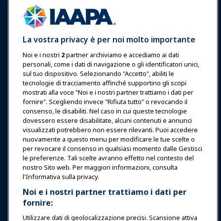
Accedi
Unisciti ora
La vostra privacy è per noi molto importante
Premi
Carriere
Contatto
Noi e i nostri
2
partner archiviamo e accediamo ai dati
personali, come i dati di navigazione o gli identificatori unici,
Esposizioni & Eventi
sul tuo dispositivo. Selezionando "Accetto", abiliti le
tecnologie di tracciamento affinché supportino gli scopi
Notizie & Funworld
mostrati alla voce "Noi e i nostri partner trattiamo i dati per
fornire". Scegliendo invece "Rifiuta tutto" o revocando il
consenso, le disabiliti. Nel caso in cui queste tecnologie
Educazione
dovessero essere disabilitate, alcuni contenuti e annunci
visualizzati potrebbero non essere rilevanti. Puoi accedere
nuovamente a questo menu per modificare le tue scelte o
Sicurezza & Protezione
per revocare il consenso in qualsiasi momento dalle Gestisci
le preferenze. Tali scelte avranno effetto nel contesto del
nostro Sito web. Per maggiori informazioni, consulta
Difesa
l'Informativa sulla privacy.
Noi e i nostri partner trattiamo i dati per
fornire:
Ricerca e Rapporti
Utilizzare dati di geolocalizzazione precisi. Scansione attiva