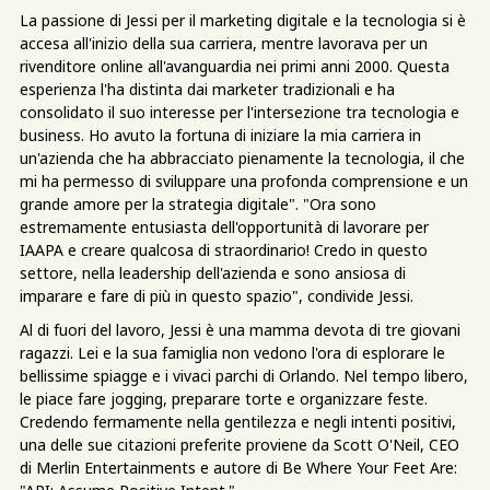
La passione di Jessi per il marketing digitale e la tecnologia si è
accesa all'inizio della sua carriera, mentre lavorava per un
rivenditore online all'avanguardia nei primi anni 2000. Questa
esperienza l'ha distinta dai marketer tradizionali e ha
consolidato il suo interesse per l'intersezione tra tecnologia e
business. Ho avuto la fortuna di iniziare la mia carriera in
un'azienda che ha abbracciato pienamente la tecnologia, il che
mi ha permesso di sviluppare una profonda comprensione e un
grande amore per la strategia digitale". "Ora sono
estremamente entusiasta dell'opportunità di lavorare per
IAAPA e creare qualcosa di straordinario! Credo in questo
settore, nella leadership dell'azienda e sono ansiosa di
imparare e fare di più in questo spazio", condivide Jessi.
Al di fuori del lavoro, Jessi è una mamma devota di tre giovani
ragazzi. Lei e la sua famiglia non vedono l'ora di esplorare le
bellissime spiagge e i vivaci parchi di Orlando. Nel tempo libero,
le piace fare jogging, preparare torte e organizzare feste.
Credendo fermamente nella gentilezza e negli intenti positivi,
una delle sue citazioni preferite proviene da Scott O'Neil, CEO
di Merlin Entertainments e autore di Be Where Your Feet Are: