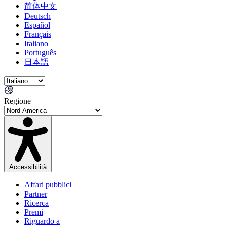
简体中文
Deutsch
Español
Français
Italiano
Português
日本語
Regione
Accessibilità
Affari pubblici
Partner
Ricerca
Premi
Riguardo a