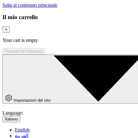
Salta al contenuto principale
Il mio carrello
×
Your cart is empty
Proceed to Checkout
Impostazioni del sito
Language:
Italiano
English
العربية