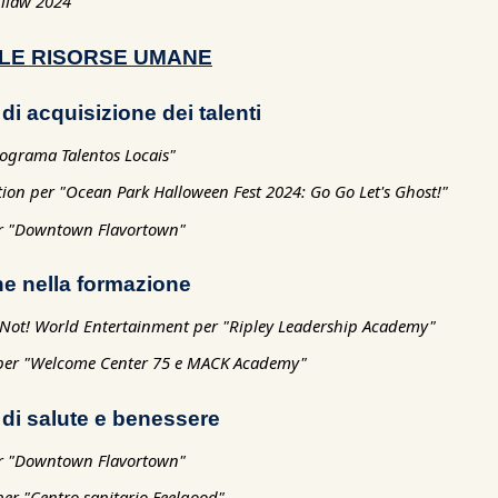
bilaw 2024"
LE RISORSE UMANE
i acquisizione dei talenti
rograma Talentos Locais"
ion per "Ocean Park Halloween Fest 2024: Go Go Let's Ghost!"
r "Downtown Flavortown"
ne nella formazione
or Not! World Entertainment per "Ripley Leadership Academy"
 per "Welcome Center 75 e MACK Academy"
di salute e benessere
r "Downtown Flavortown"
er "Centro sanitario Feelgood"