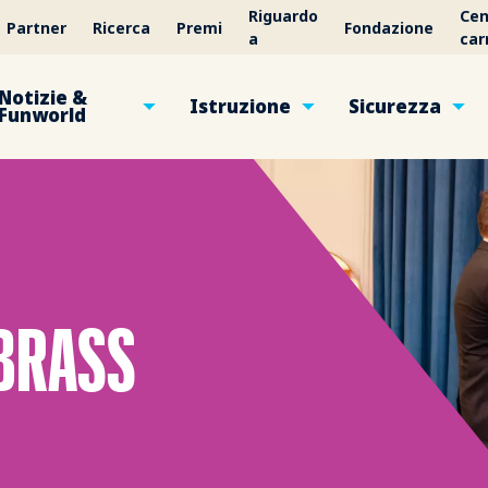
Riguardo
Cen
Partner
Ricerca
Premi
Fondazione
a
car
Notizie &
Istruzione
Sicurezza
Funworld
 BRASS