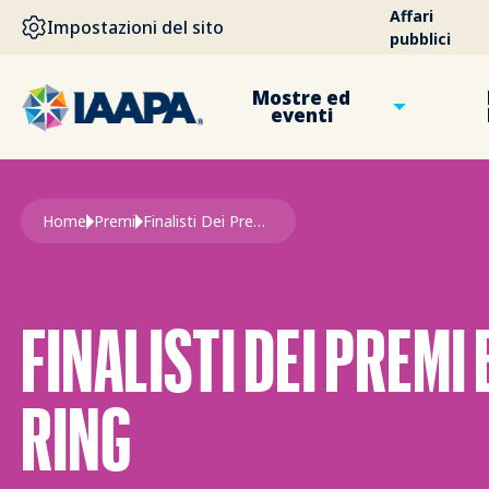
SALTA AL CONTENUTO PRINCIPALE
Affari
Impostazioni del sito
pubblici
Mostre ed
eventi
Briciole di pane
Home
Premi
Finalisti Dei Premi Brass Rings
FINALISTI DEI PREMI
RING