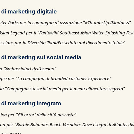
di marketing digitale
Water Parks per la campagna di assunzione "#ThumbsUp4Kindness"
ian Legend per il "Fantawild Southeast Asian Water-Splashing Fest
oseídos por la Diversión Total/Posseduto dal divertimento totale"
di marketing sui social media
r "Ambasciatori dell'oceano"
gee per "La campagna di branded customer experience"
 la "Campagna sui social media per il menu alimentare segreto"
di marketing integrato
on per "Gli orrori della città nascosta"
land per "Barbie Bahamas Beach Vacation: Dove i sogni di Atlantis di