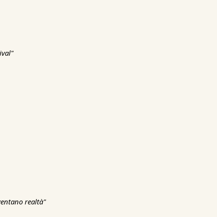
ival"
ventano realtà"