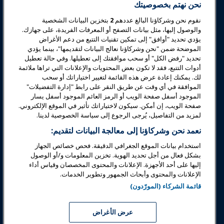
أخبار وعالم المرح
نحن نهتم بخصوصيتك
نقوم نحن وشركاؤنا البالغ عددهم
2
بتخزين البيانات الشخصية
تعليم
والوصول إليها، مثل بيانات التصفح أو المعرفات الفريدة، على جهازك.
يؤدي تحديد "أوافق" إلى تمكين تقنيات التتبع من دعم الأغراض
الموضحة ضمن "نحن وشركاؤنا نعالج البيانات لتقديمها"، بينما يؤدي
السلامة والأمان
تحديد "رفض الكل" أو سحب موافقتك إلى تعطيلها. وفي حالة تعطيل
أدوات التتبع، فقد لا تكون بعض المحتويات والإعلانات التي تراها ملائمة
لك. يمكنك إعادة عرض هذه القائمة لتغيير اختياراتك أو سحب
الدعوة
الموافقة في أي وقت عن طريق النقر على رابط "إدارة التفضيلات"
الموجود أسفل صفحة الويب أو الرمز العائم الموجود أسفل يسار
صفحة الويب، إن أمكن. سيكون لاختياراتك تأثير في الموقع الإلكتروني.
البحوث والتقارير
لمزيد من التفاصيل، يُرجى الرجوع إلى سياسة الخصوصية لدينا.
نعمد نحن وشركاؤنا إلى معالجة البيانات لتقديم:
حول IAAPA
استخدام بيانات الموقع الجغرافي الدقيقة. فحص خصائص الجهاز
بشكل فعال من أجل تحديد الهوية. تخزين المعلومات و/أو الوصول
إليها على أحد الأجهزة. الإعلانات والمحتوى المخصصان وقياس أداء
شركاء
الإعلانات والمحتوى وأبحاث الجمهور وتطوير الخدمات.
قائمة الشركاء (المورّدون)
Copyright © 2026 الجمعية الدولية للحدائق الترفيهية والمعالم. جميع
الحقوق محفوظة.
سياسة الخصوصية
إشعار الترجمة
عرض الأغراض