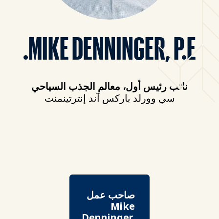
MIKE DENNINGER, P.E.
نائب رئيس أول، معالم الجذب السياحي
سي وورلد باركس آند إنترتينمنت
صاحب عمل
Mike
Denninger,