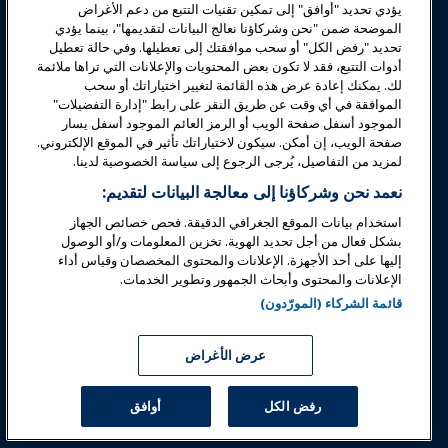
يؤدي تحديد "أوافق" إلى تمكين تقنيات التتبع من دعم الأغراض
الموضحة ضمن "نحن وشركاؤنا نعالج البيانات لتقديمها"، بينما يؤدي
السلامة والأمان
تحديد "رفض الكل" أو سحب موافقتك إلى تعطيلها. وفي حالة تعطيل
أدوات التتبع، فقد لا تكون بعض المحتويات والإعلانات التي تراها ملائمة
لك. يمكنك إعادة عرض هذه القائمة لتغيير اختياراتك أو سحب
الدعوة
الموافقة في أي وقت عن طريق النقر على رابط "إدارة التفضيلات"
الموجود أسفل صفحة الويب أو الرمز العائم الموجود أسفل يسار
صفحة الويب، إن أمكن. سيكون لاختياراتك تأثير في الموقع الإلكتروني.
البحوث والتقارير
لمزيد من التفاصيل، يُرجى الرجوع إلى سياسة الخصوصية لدينا.
نعمد نحن وشركاؤنا إلى معالجة البيانات لتقديم:
حول IAAPA
استخدام بيانات الموقع الجغرافي الدقيقة. فحص خصائص الجهاز
بشكل فعال من أجل تحديد الهوية. تخزين المعلومات و/أو الوصول
إليها على أحد الأجهزة. الإعلانات والمحتوى المخصصان وقياس أداء
شركاء
الإعلانات والمحتوى وأبحاث الجمهور وتطوير الخدمات.
قائمة الشركاء (المورّدون)
Copyright © 2026 الجمعية الدولية للحدائق الترفيهية والمعالم. جميع
الحقوق محفوظة.
سياسة الخصوصية
إشعار الترجمة
عرض الأغراض
شروط الخدمة
إدارة التفضيلات
رفض الكل
أوافق