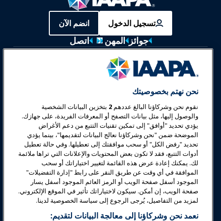
تسجيل الدخول
انضم الآن
جوائز
المهن
اتصل
معارض وفعاليات
أخبار وعالم المرح
نحن نهتم بخصوصيتك
نقوم نحن وشركاؤنا البالغ عددهم
2
بتخزين البيانات الشخصية
تعليم
والوصول إليها، مثل بيانات التصفح أو المعرفات الفريدة، على جهازك.
يؤدي تحديد "أوافق" إلى تمكين تقنيات التتبع من دعم الأغراض
الموضحة ضمن "نحن وشركاؤنا نعالج البيانات لتقديمها"، بينما يؤدي
السلامة والأمان
تحديد "رفض الكل" أو سحب موافقتك إلى تعطيلها. وفي حالة تعطيل
أدوات التتبع، فقد لا تكون بعض المحتويات والإعلانات التي تراها ملائمة
لك. يمكنك إعادة عرض هذه القائمة لتغيير اختياراتك أو سحب
الدعوة
الموافقة في أي وقت عن طريق النقر على رابط "إدارة التفضيلات"
الموجود أسفل صفحة الويب أو الرمز العائم الموجود أسفل يسار
صفحة الويب، إن أمكن. سيكون لاختياراتك تأثير في الموقع الإلكتروني.
البحوث والتقارير
لمزيد من التفاصيل، يُرجى الرجوع إلى سياسة الخصوصية لدينا.
نعمد نحن وشركاؤنا إلى معالجة البيانات لتقديم: