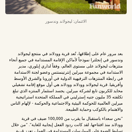
الائتمان: ليجولاند وندسور
بعد مرور عام على إطلاقها، تُعد قرية وودلاند في منتجع ليجولاند
وندسور في إنجلترا نموذجاً لأماكن الإقامة المستدامة في جميع أنحاء
منتزهات ليجولاند على مستوى العالم، وفقاً لداري إيلوري، مدير
الاستدامة في مجموعة ميرلين إنترتينمنتس وعضو لجنة الاستدامة
في رابطة المنتزهات الترفيهية الدولية في أوروبا والشرق الأوسط
وأفريقيا. قرية ليجولاند وودلاند وودلاند هي أول موقع إقامة تشغيلي
محايد للكربون تابع لشركة ميرلين. يجسد استثمار المنتزه الذي تبلغ
تكلفته 35 مليون جنيه إسترليني في المملكة المتحدة استراتيجية
ميرلين العالمية للحوكمة البيئية والاجتماعية والحوكمة - لإلهام الناس
والاهتمام بالكوكب وحماية الطبيعة.
"نحن سعداء باستقبال ما يقرب من 100,000 ضيف في قرية
وودلاند منذ افتتاحها. لقد كانت ردود الفعل إيجابية للغاية". "من خلال
تسليط الضوء على الممارسات المستدامة في العمل، تعزز قرية