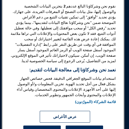
نقوم نحن وشركاؤنا البالغ عددهم
2
بتخزين البيانات الشخصية
تعليم
والوصول إليها، مثل بيانات التصفح أو المعرفات الفريدة، على جهازك.
يؤدي تحديد "أوافق" إلى تمكين تقنيات التتبع من دعم الأغراض
الموضحة ضمن "نحن وشركاؤنا نعالج البيانات لتقديمها"، بينما يؤدي
السلامة والأمان
تحديد "رفض الكل" أو سحب موافقتك إلى تعطيلها. وفي حالة تعطيل
أدوات التتبع، فقد لا تكون بعض المحتويات والإعلانات التي تراها ملائمة
لك. يمكنك إعادة عرض هذه القائمة لتغيير اختياراتك أو سحب
الدعوة
الموافقة في أي وقت عن طريق النقر على رابط "إدارة التفضيلات"
الموجود أسفل صفحة الويب أو الرمز العائم الموجود أسفل يسار
صفحة الويب، إن أمكن. سيكون لاختياراتك تأثير في الموقع الإلكتروني.
البحوث والتقارير
لمزيد من التفاصيل، يُرجى الرجوع إلى سياسة الخصوصية لدينا.
نعمد نحن وشركاؤنا إلى معالجة البيانات لتقديم:
حول IAAPA
استخدام بيانات الموقع الجغرافي الدقيقة. فحص خصائص الجهاز
بشكل فعال من أجل تحديد الهوية. تخزين المعلومات و/أو الوصول
إليها على أحد الأجهزة. الإعلانات والمحتوى المخصصان وقياس أداء
شركاء
الإعلانات والمحتوى وأبحاث الجمهور وتطوير الخدمات.
قائمة الشركاء (المورّدون)
Copyright © 2026 الجمعية الدولية للحدائق الترفيهية والمعالم. جميع
الحقوق محفوظة.
سياسة الخصوصية
إشعار الترجمة
عرض الأغراض