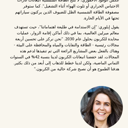
الاحتباس الحراري أو تلوث الهواء أثناء التشغيل". كما ستوفر
مصفوفة الطاقة الشمسية الظل للضيوف الذين يركنون سياراتهم
تحتها في الأيام الحارة.
يقول إيلوري: "إن الاستدامة في طليعة اهتماماتنا"، حيث تستهدف
معالم ميرلين العالمية، بما في ذلك أماكن إقامة الزوار، عمليات
محايدة للكربون بحلول عام 2030. "نحن نركز على تحسين أربعة
مجالات رئيسية - الطاقة والنفايات والمياه والمحافظة على البيئة -
وهناك بالفعل بعض المشاريع الرائعة التي تم تنفيذها لدعم هذه
المجالات. لقد خفضنا انبعاثات الكربون لدينا بنسبة 42% في السنوات
الثماني الماضية، ولكن لدينا خطط للذهاب إلى أبعد من ذلك بكثير.
هدفنا الطموح هو أن نصبح شركة خالية من الكربون."