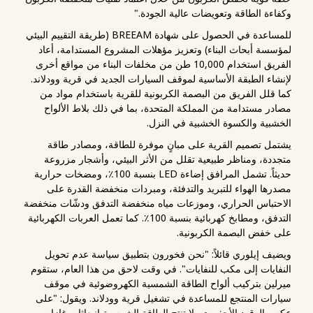
وكفاءة الطاقة وتعويضات عالية الجودة."
للمساعدة في الحصول على شهادة BREEAM (طريقة التقييم البيئي
لمؤسسة أبحاث البناء) وتعزيز مؤهلات المشروع المستدامة، أعاد
الفريق استخدام 10,000 طن من مخلفات البناء من مواقع أخرى
لإنشاء الطبقة الأساسية لموقف السيارات الجديد في قرية وودلاند.
كما قلل الفريق من البصمة الكربونية للقرية باستخدام مواد من
مصادر مستدامة من المملكة المتحدة، بما في ذلك بلاط الألواح
الخشبية والكسوة الخشبية في النزل.
يشتمل تصميم القرية على مبانٍ موفرة للطاقة، ومصادر طاقة
متجددة، ومناظر طبيعية تقلل من الأثر البيئي، وأشجار مزروعة
حديثاً. تشمل المرافق إضاءة LED بنسبة 100٪، ومضخات حرارية
مصدرها الهواء للتبريد والتدفئة، ومبردات منخفضة القدرة على
الاحتباس الحراري، وموزعات مياه منخفضة التدفق ودشّات منخفضة
التدفق، ومطابخ كهربائية بنسبة 100٪. كما تعمل العربات الكهربائية
على خفض البصمة الكربونية.
ويضيف إيلوري قائلاً: "نحن فخورون بتطبيق سياسة عدم تحويل
النفايات إلى مكب للنفايات". في وقت لاحق من هذا العام، ستقوم
ميرلين بتركيب ألواح الطاقة الشمسية الكهروضوئية في موقف
سيارات المنتجع للمساعدة في تشغيل قرية وودلاند. ويقول: "على
عكس الوقود الأحفوري، لا تنتج الطاقة الشمسية انبعاثات غازات