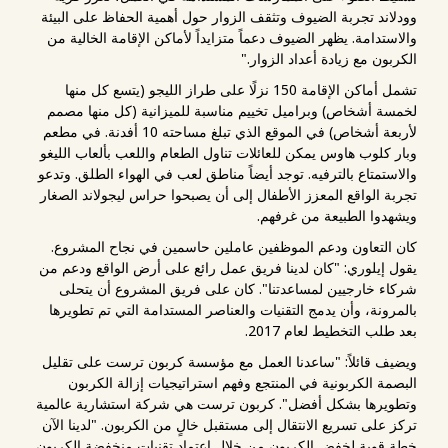
وودلاند تجربة الضيوف وتثقف الزوار حول أهمية الحفاظ على البيئة
والاستدامة. يظهر الضيوف دعماً متزايداً لأماكن الإقامة الخالية من
الكربون مع زيادة أعداد الزوار."
تشمل أماكن الإقامة 150 نزلًا على طراز الليجو (يتسع كل منها
لخمسة أشخاص) وبراميل تخييم مناسبة للميزانية (كل منها مصمم
لأربعة أشخاص) في الموقع الذي تبلغ مساحته 10 أفدنة. في مطعم
وبار كلوب هاوس يمكن للعائلات تناول الطعام واللعب بألعاب الليغو
والاستمتاع بالترفيه. توجد أيضاً مناطق لعب في الهواء الطلق. وتدعو
تجربة الواقع المعزز الأطفال إلى أن يصبحوا حراس ليجولاند الصغار
ويشهدوا الطبيعة من غرفهم.
كان التعاون ودعم الموظفين عاملين حاسمين في نجاح المشروع.
يقول إيلوري: "كان لدينا فريق عمل رائع على أرض الواقع ودعم من
شركاء خارجيين لمساعدتنا". كان على فريق المشروع أن يتحلى
بالمرونة، وأن يدمج التقنيات والعناصر المستدامة التي تم تطويرها
بعد طلب التخطيط لعام 2017.
ويضيف قائلاً: "ساعدنا العمل مع مؤسسة كربون ترست على تقليل
البصمة الكربونية في المنتجع وفهم استراتيجيات إزالة الكربون
وتطويرها بشكل أفضل". كربون ترست هي شركة استشارية عالمية
تركز على تسريع الانتقال إلى مستقبل خالٍ من الكربون. "لدينا الآن
خطة قوية لخفض الكربون من خلال اعتماد تقنيات منخفضة الكربون