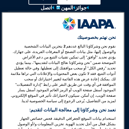
جوائز
المهن
اتصل
معارض وفعاليات
أخبار وعالم المرح
نحن نهتم بخصوصيتك
نقوم نحن وشركاؤنا البالغ عددهم
2
بتخزين البيانات الشخصية
تعليم
والوصول إليها، مثل بيانات التصفح أو المعرفات الفريدة، على جهازك.
يؤدي تحديد "أوافق" إلى تمكين تقنيات التتبع من دعم الأغراض
الموضحة ضمن "نحن وشركاؤنا نعالج البيانات لتقديمها"، بينما يؤدي
السلامة والأمان
تحديد "رفض الكل" أو سحب موافقتك إلى تعطيلها. وفي حالة تعطيل
أدوات التتبع، فقد لا تكون بعض المحتويات والإعلانات التي تراها ملائمة
لك. يمكنك إعادة عرض هذه القائمة لتغيير اختياراتك أو سحب
الدعوة
الموافقة في أي وقت عن طريق النقر على رابط "إدارة التفضيلات"
الموجود أسفل صفحة الويب أو الرمز العائم الموجود أسفل يسار
صفحة الويب، إن أمكن. سيكون لاختياراتك تأثير في الموقع الإلكتروني.
البحوث والتقارير
لمزيد من التفاصيل، يُرجى الرجوع إلى سياسة الخصوصية لدينا.
نعمد نحن وشركاؤنا إلى معالجة البيانات لتقديم:
حول IAAPA
استخدام بيانات الموقع الجغرافي الدقيقة. فحص خصائص الجهاز
بشكل فعال من أجل تحديد الهوية. تخزين المعلومات و/أو الوصول