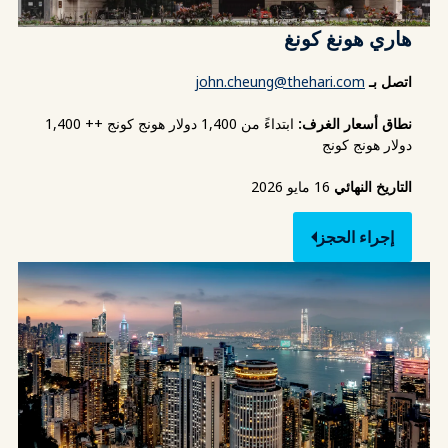
هاري هونغ كونغ
اتصل بـ
john.cheung@thehari.com
نطاق أسعار الغرف:
ابتداءً من 1,400 دولار هونج كونج ++ 1,400
دولار هونج كونج
التاريخ النهائي
16 مايو 2026
إجراء الحجز