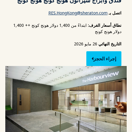
فندق وأبراج شيراتون هونج كونج هونج كونج
اتصل بـ
RES.HongKong@sheraton.com
نطاق أسعار الغرف:
ابتداءً من 1,400 دولار هونج كونج ++ 1,400
دولار هونج كونج
التاريخ النهائي
26 مايو 2026
إجراء الحجز