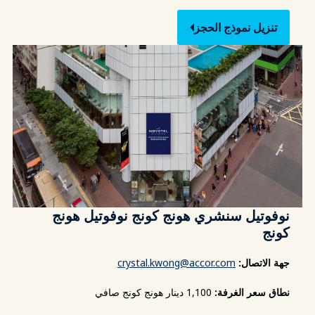
تنزيل نموذج الحجز
نوفوتيل سنشري هونج كونج نوفوتيل هونج
كونج
جهة الاتصال:
crystal.kwong@accor.com
نطاق سعر الغرفة:
1,100 دينار هونج كونج صافي