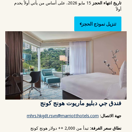
تاريخ انتهاء الحجز
15 مايو 2026، على أساس من يأتي أولاً يخدم
أولاً
تنزيل نموذج الحجز
فندق جي دبليو ماريوت هونج كونج
جهة الاتصال:
mhrs.hkgdt.rsvn@marriotthotels.com
نطاق سعر الغرفة:
تبدأ من 2,000 ++ دولار هونج كونج