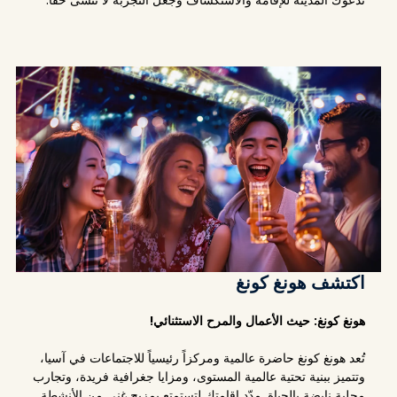
اكتشف هونغ كونغ
هونغ كونغ: حيث الأعمال والمرح الاستثنائي!
تُعد هونغ كونغ حاضرة عالمية ومركزاً رئيسياً للاجتماعات في آسيا،
وتتميز ببنية تحتية عالمية المستوى، ومزايا جغرافية فريدة، وتجارب
محلية نابضة بالحياة. مدّد إقامتك لتستمتع بمزيج غني من الأنشطة