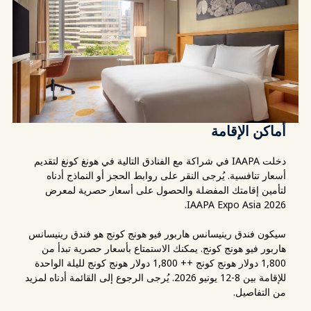
أماكن الإقامة
دخلت IAAPA في شراكة مع الفنادق التالية في هونغ كونغ لتقديم
أسعار تنافسية. يُرجى النقر على روابط الحجز أو النماذج أدناه
لتأمين إقامتك المفضلة والحصول على أسعار حصرية لمعرض
IAAPA Expo Asia 2026.
سيكون فندق رينيسانس هاربور فيو هونج كونج هو فندق رينيسانس
هاربور فيو هونج كونج. يمكنك الاستمتاع بأسعار حصرية تبدأ من
1,800 دولار هونج كونج ++ 1,800 دولار هونج كونج لليلة الواحدة
للإقامة بين 8-12 يونيو 2026. يُرجى الرجوع إلى القائمة أدناه لمزيد
من التفاصيل.