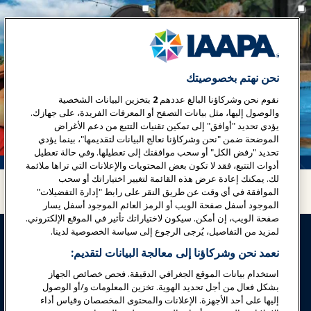
نحن نهتم بخصوصيتك
نقوم نحن وشركاؤنا البالغ عددهم
2
بتخزين البيانات الشخصية
والوصول إليها، مثل بيانات التصفح أو المعرفات الفريدة، على جهازك.
يؤدي تحديد "أوافق" إلى تمكين تقنيات التتبع من دعم الأغراض
الموضحة ضمن "نحن وشركاؤنا نعالج البيانات لتقديمها"، بينما يؤدي
تحديد "رفض الكل" أو سحب موافقتك إلى تعطيلها. وفي حالة تعطيل
أدوات التتبع، فقد لا تكون بعض المحتويات والإعلانات التي تراها ملائمة
لك. يمكنك إعادة عرض هذه القائمة لتغيير اختياراتك أو سحب
الموافقة في أي وقت عن طريق النقر على رابط "إدارة التفضيلات"
الموجود أسفل صفحة الويب أو الرمز العائم الموجود أسفل يسار
صفحة الويب، إن أمكن. سيكون لاختياراتك تأثير في الموقع الإلكتروني.
لمزيد من التفاصيل، يُرجى الرجوع إلى سياسة الخصوصية لدينا.
نعمد نحن وشركاؤنا إلى معالجة البيانات لتقديم:
استخدام بيانات الموقع الجغرافي الدقيقة. فحص خصائص الجهاز
بشكل فعال من أجل تحديد الهوية. تخزين المعلومات و/أو الوصول
تسجيل الدخول
انضم الآن
إليها على أحد الأجهزة. الإعلانات والمحتوى المخصصان وقياس أداء