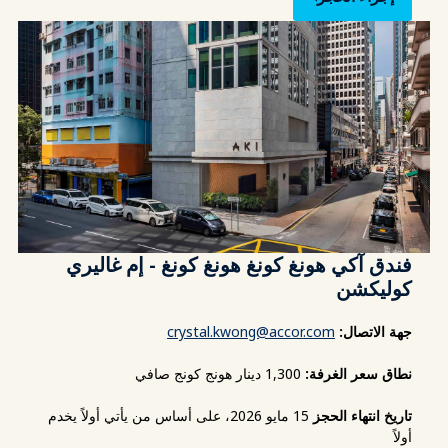
فندق آكي هونغ كونغ هونغ كونغ - إم غاليري
كوليكشن
جهة الاتصال:
crystal.kwong@accor.com
نطاق سعر الغرفة:
1,300 دينار هونج كونج صافي
تاريخ انتهاء الحجز
15 مايو 2026، على أساس من يأتي أولاً يخدم
أولاً