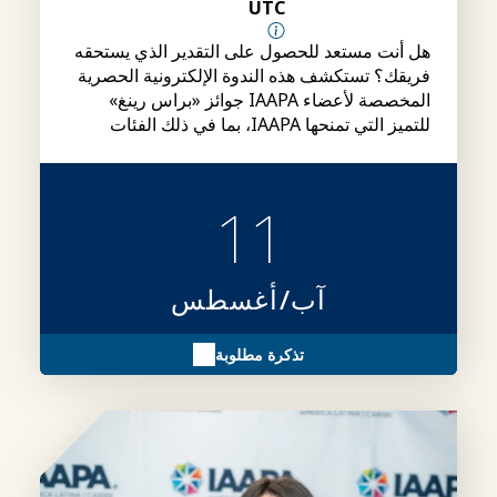
UTC
هل أنت مستعد للحصول على التقدير الذي يستحقه
فريقك؟ تستكشف هذه الندوة الإلكترونية الحصرية
المخصصة لأعضاء IAAPA جوائز «براس رينغ»
للتميز التي تمنحها IAAPA، بما في ذلك الفئات
وشروط الأهلية وإجراءات التقديم، بالإضافة إلى
نصائح حول كيفية إعداد ملفات ترشيح أقوى.
11
آب/أغسطس
تذكرة مطلوبة