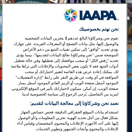
نحن نهتم بخصوصيتك
نقوم نحن وشركاؤنا البالغ عددهم
2
بتخزين البيانات الشخصية
والوصول إليها، مثل بيانات التصفح أو المعرفات الفريدة، على جهازك.
يؤدي تحديد "أوافق" إلى تمكين تقنيات التتبع من دعم الأغراض
الموضحة ضمن "نحن وشركاؤنا نعالج البيانات لتقديمها"، بينما يؤدي
تحديد "رفض الكل" أو سحب موافقتك إلى تعطيلها. وفي حالة تعطيل
أدوات التتبع، فقد لا تكون بعض المحتويات والإعلانات التي تراها ملائمة
لك. يمكنك إعادة عرض هذه القائمة لتغيير اختياراتك أو سحب
الموافقة في أي وقت عن طريق النقر على رابط "إدارة التفضيلات"
الموجود أسفل صفحة الويب أو الرمز العائم الموجود أسفل يسار
صفحة الويب، إن أمكن. سيكون لاختياراتك تأثير في الموقع الإلكتروني.
لمزيد من التفاصيل، يُرجى الرجوع إلى سياسة الخصوصية لدينا.
نعمد نحن وشركاؤنا إلى معالجة البيانات لتقديم:
استخدام بيانات الموقع الجغرافي الدقيقة. فحص خصائص الجهاز
بشكل فعال من أجل تحديد الهوية. تخزين المعلومات و/أو الوصول
تسجيل الدخول
انضم الآن
إليها على أحد الأجهزة. الإعلانات والمحتوى المخصصان وقياس أداء
الإعلانات والمحتوى وأبحاث الجمهور وتطوير الخدمات.
جوائز
المهن
اتصل