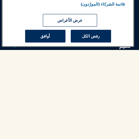
قائمة الشركاء (المورّدون)
معارض وفعاليات
عرض الأغراض
أخبار وعالم المرح
رفض الكل
أوافق
تعليم
السلامة والأمان
الدعوة
البحوث والتقارير
حول IAAPA
شركاء