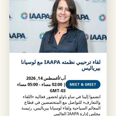
لقاء ترحيبي نظمته IAAPA مع لوسيانا
بيرياليس
آب/أغسطس 14, 2026
|
02:00 مساء
-
05:00 مساء
MEET & GREET
GMT-03
انضموا إلينا في ساو باولو لحضور فعالية «اللقاء
والتعارف» للتواصل مع المتخصصين في قطاع
المعالم السياحية ولقاء لوسيانا بيرياليس، رئيسة
مجلس إدارة IAAPA العالمي