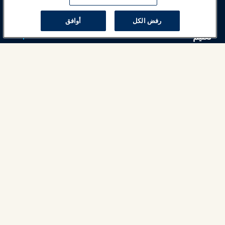
أخبار وعالم المرح
رفض الكل
أوافق
تعليم
السلامة والأمان
الدعوة
البحوث والتقارير
حول IAAPA
شركاء
Copyright © 2026 الجمعية الدولية للحدائق الترفيهية والمعالم. جميع
الحقوق محفوظة.
سياسة الخصوصية
إشعار الترجمة