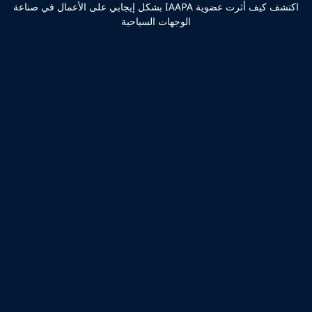
اكتشف كيف أثرت عضوية IAAPA بشكل إيجابي على الأعمال في صناعة
الوجهات السياحية