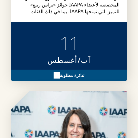
المخصصة لأعضاء IAAPA جوائز «براس رينغ»
للتميز التي تمنحها IAAPA، بما في ذلك الفئات
وشروط الأهلية وإجراءات التقديم، بالإضافة إلى
نصائح حول كيفية إعداد ملفات ترشيح أقوى.
11
آب/أغسطس
تذكرة مطلوبة