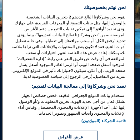
نحن نهتم بخصوصيتك
نقوم نحن وشركاؤنا البالغ عددهم
2
بتخزين البيانات الشخصية
والوصول إليها، مثل بيانات التصفح أو المعرفات الفريدة، على جهازك.
يؤدي تحديد "أوافق" إلى تمكين تقنيات التتبع من دعم الأغراض
الموضحة ضمن "نحن وشركاؤنا نعالج البيانات لتقديمها"، بينما يؤدي
تحديد "رفض الكل" أو سحب موافقتك إلى تعطيلها. وفي حالة تعطيل
أدوات التتبع، فقد لا تكون بعض المحتويات والإعلانات التي تراها ملائمة
لك. يمكنك إعادة عرض هذه القائمة لتغيير اختياراتك أو سحب
الموافقة في أي وقت عن طريق النقر على رابط "إدارة التفضيلات"
الموجود أسفل صفحة الويب أو الرمز العائم الموجود أسفل يسار
صفحة الويب، إن أمكن. سيكون لاختياراتك تأثير في الموقع الإلكتروني.
لمزيد من التفاصيل، يُرجى الرجوع إلى سياسة الخصوصية لدينا.
نعمد نحن وشركاؤنا إلى معالجة البيانات لتقديم:
استخدام بيانات الموقع الجغرافي الدقيقة. فحص خصائص الجهاز
بشكل فعال من أجل تحديد الهوية. تخزين المعلومات و/أو الوصول
تسجيل الدخول
انضم الآن
إليها على أحد الأجهزة. الإعلانات والمحتوى المخصصان وقياس أداء
الإعلانات والمحتوى وأبحاث الجمهور وتطوير الخدمات.
جوائز
المهن
اتصل
قائمة الشركاء (المورّدون)
معارض وفعاليات
عرض الأغراض