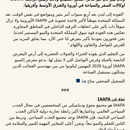
لوكالات السفر والسياحة في أوروبا والشرق الأوسط وأفريقيا:
"العودة إلى لندن بعد أربع سنوات أمر مثير ومتواضع في نفس الوقت. تعد
المملكة المتحدة موطناً لأكبر قاعدة عضوية في IAAPA الأوروبية ولا تزال
سوقاً ذات تأثير على اتجاهات الترفيه الداخلي في المناطق المجاورة.
تعكس هذه العودة قوة سوق المملكة المتحدة والنمو المستمر لحدثنا.
نحن فخورون بعودتنا بأكبر معرض لنا حتى الآن، مما يخلق المزيد من
الفرص للتواصل والتعاون والإلهام."
من التعليم الذي يقوده الخبراء والجولات الحصرية إلى أرض المعرض
النابضة بالحياة وفرص التواصل التي لا مثيل لها، يدعو معرض إكسبو
IAAPA أوروبا 2026 المهنيين ليكونوا من بين مهندسي العجائب الذين
يشكلون مستقبل الصناعة.
التسجيل الصحفي متاح
هنا.
###
نبذة عن IAAPA
IAAPA هو مجتمع متنوع وديناميكي من المتخصصين في مجال الجذب
السياحي العالمي. وباعتبارها أكبر رابطة تجارية دولية لأماكن الجذب
السياحي الدائمة، فإن IAAPA توحد مجتمع الجذب السياحي، وتربط بين
الناس للتعلم والنمو معاً، وتعزز أعلى المعايير المهنية للتميز والسلامة في
جميع أنحاء العالم.