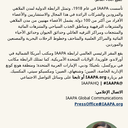
تأسست IAAPA في عام 1918، وتمثل الرابطة الدولية لمدن الملاهي
والمزودين والشركات الرائدة في هذا المجال والاستشاريين والأعضاء
الأفراد من أكثر من 100 دولة. يشمل الأعضاء مهنيين من مدن الملاهي
والمتنزهات الترفيهية ومناطق الجذب السياحي والمتنزهات المائية
والمنتجعات ومراكز الترفيه العائلي وحدائق الحيوان وحدائق الأحياء
المائية والمراكز العلمية والمتاحف وخطوط الرحلات البحرية والمصنعين
والموردين.
يقع المقر الرئيسي العالمي لرابطة IAAPA ومكتب أمريكا الشمالية في
أورلاندو، فلوريدا، الولايات المتحدة الأمريكية. كما تمتلك الرابطة مكاتب
في بروكسل، بلجيكا؛ ودبي، الإمارات العربية المتحدة؛ ومنطقة هونغ كونغ
الإدارية الخاصة، الصين؛ وشنغهاي، الصين؛ ومكسيكو سيتي، المكسيك.
قم بزيارة
IAAPA.org أو تابعنا
على وسائل التواصل الاجتماعي
| #IAAPA
@IAAPAHQ
الاتصال الإعلامي:
IAAPA Global Communications
PressOffice@IAAPA.org