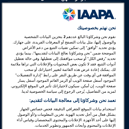
معارض وفعاليات
أخبار وعالم المرح
نحن نهتم بخصوصيتك
نقوم نحن وشركاؤنا البالغ عددهم
2
بتخزين البيانات الشخصية
تعليم
والوصول إليها، مثل بيانات التصفح أو المعرفات الفريدة، على جهازك.
يؤدي تحديد "أوافق" إلى تمكين تقنيات التتبع من دعم الأغراض
الموضحة ضمن "نحن وشركاؤنا نعالج البيانات لتقديمها"، بينما يؤدي
السلامة والأمان
تحديد "رفض الكل" أو سحب موافقتك إلى تعطيلها. وفي حالة تعطيل
أدوات التتبع، فقد لا تكون بعض المحتويات والإعلانات التي تراها ملائمة
لك. يمكنك إعادة عرض هذه القائمة لتغيير اختياراتك أو سحب
الدعوة
الموافقة في أي وقت عن طريق النقر على رابط "إدارة التفضيلات"
الموجود أسفل صفحة الويب أو الرمز العائم الموجود أسفل يسار
صفحة الويب، إن أمكن. سيكون لاختياراتك تأثير في الموقع الإلكتروني.
البحوث والتقارير
لمزيد من التفاصيل، يُرجى الرجوع إلى سياسة الخصوصية لدينا.
نعمد نحن وشركاؤنا إلى معالجة البيانات لتقديم:
حول IAAPA
استخدام بيانات الموقع الجغرافي الدقيقة. فحص خصائص الجهاز
بشكل فعال من أجل تحديد الهوية. تخزين المعلومات و/أو الوصول
إليها على أحد الأجهزة. الإعلانات والمحتوى المخصصان وقياس أداء
شركاء
الإعلانات والمحتوى وأبحاث الجمهور وتطوير الخدمات.