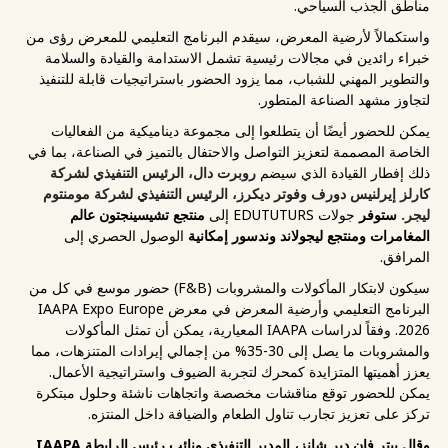
مناطق الجذب السياحي.
واستكمالاً لأرضية المعرض، سيقدم البرنامج التعليمي للمعرض رؤى من
خبراء رائدين في مجالات رئيسية تشمل الاستدامة والقيادة والسلامة
والتطوير المهني للشباب، مما يزود الحضور باستراتيجيات قابلة للتنفيذ
لتجاوز مشهد الصناعة المتطور.
يمكن للحضور أيضًا أن يتطلعوا إلى مجموعة ديناميكية من الفعاليات
الخاصة المصممة لتعزيز التواصل والاحتفال بالتميز في الصناعة، بما في
ذلك إفطار القيادة الذي سيضم
روبرت دال، الرئيس التنفيذي لشركة
كارلز إيرلنيس دورف وفوتر
ديكرز، الرئيس التنفيذي لشركة مومنتوم
ليجر.
ستوفر
جولات EDUTUTURS إلى
منتجع تشيسينجتون عالم
المغامرات ومنتجع ليجولاند وندسور إمكانية
الوصول الحصري إلى
المرافق.
سيكون لابتكار المأكولات والمشروبات (F&B) حضور موسع في كل من
البرنامج التعليمي وأرضية المعرض في معرض IAAPA Expo Europe
2026. وفقاً لدراسات IAAPA المعيارية، يمكن أن تمثل المأكولات
والمشروبات ما يصل إلى 30-35% من إجمالي إيرادات المتنزهات، مما
يعزز أهميتها المتزايدة كمحرك لتجربة الضيوف واستراتيجية الأعمال.
يمكن للحضور توقع مناقشات مخصصة واتجاهات ناشئة وحلول مبتكرة
تركز على تعزيز تجارب تناول الطعام والضيافة داخل المنتزه.
وقال بيتر فان دير شانز، المدير التنفيذي ونائب رئيس الرابطة IAAPA