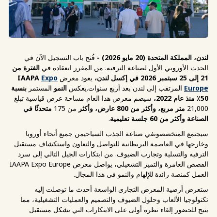
لندن، المملكة المتحدة (20 مايو 2026) -
فُتح باب التسجيل الآن في
الحدث الأوروبي الأول لصناعة الترفيه. من المقرر انعقاده في
الفترة من
21 إلى 25 سبتمبر 2026 في إكسل لندن،
يعود معرض
Expo
IAAPA
Europe
المرتقب إلى لندن بعد أربع
سنوات.
يعكس
النمو
المستمر
بنسبة
50٪ منذ عام 2022،
سيضم معرض هذا العام مساحة عرض قياسية تبلغ
21,000
متر مربع، وأكثر من 800 عارض، وأكثر
من 175
متحدثًا في
الصناعة
وأكثر من 60 جلسة تعليمية
.
سيجتمع المتخصصون
في صناعة الجذب السياحي
من جميع أنحاء أوروبا
وخارجها في العاصمة البريطانية للتواصل والتعاون واستكشاف مستقبل
الترفيه والتسلية وتجارب الضيوف. من ابتكارات الجيل التالي إلى سرد
القصص الغامرة والتميز التشغيلي، يواصل معرض IAAPA Expo Europe
العمل كمنصة رائدة للإلهام والنمو في هذا المجال.
ستعرض أرضية المعرض التجاري الواسعة أحدث ما توصلت إليه
تكنولوجيا الألعاب وحلول الضيوف والتصميم والعمليات التشغيلية، مما
يتيح للحضور إلقاء نظرة أولى على الابتكارات التي تشكل مستقبل