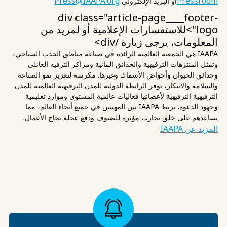
Press@IAAPA.org
Pressroom
أو البريد الإلكتروني
div class="article-page____footer-
logo">للاستفسارات الإعلامية أو لمزيد من
المعلومات، يرجى زيارة
/div>
IAAPA هي الجمعية العالمية الرائدة في صناعة مناطق الجذب السياحي،
وتمثل المنتزهات الترفيهية والحدائق المائية ومراكز الترفيه العائلي
وحدائق الحيوان وأحواض الأسماك وغيرها. مكرسة لتعزيز نمو الصناعة
والسلامة والابتكار، توفر الرابطة الدولية للمدن الترفيهية العالمية للمدن
الترفيهية الترفيهية لأعضائها فعاليات عالمية المستوى وموارد تعليمية
وجهود الدعوة. يربط IAAPA بين المهنيين في جميع أنحاء العالم، مما
يساعدهم على خلق تجارب مؤثرة للضيوف ودفع عجلة نجاح الأعمال.
المزيد عن IAAPA