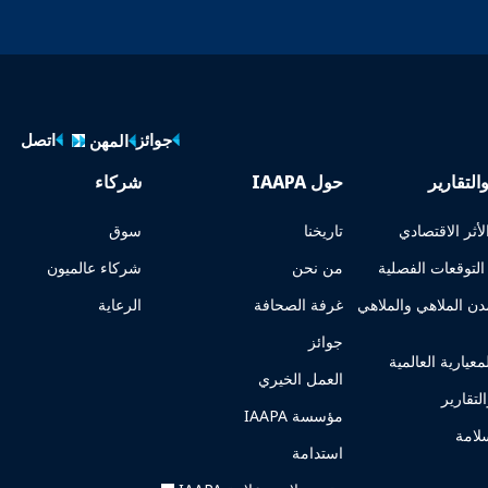
جوائز
اتصل
المهن
التقارير
حول IAAPA
شركاء
أثر الاقتصادي
تاريخنا
سوق
لتوقعات الفصلية
من نحن
شركاء عالميون
ن الملاهي والملاهي
غرفة الصحافة
الرعاية
جوائز
لمعيارية العالمية
العمل الخيري
لتقارير
مؤسسة IAAPA
سلامة
استدامة