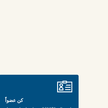
كن عضواً