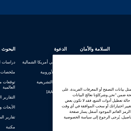
السلامة والأمان
الدعوة
البحوث و
الاتصالات في الأزمات
الدعوة في أمريكا الشمالية
دراسات ال
تقارير سلامة الركوب
الدعوة الأوروبية
ملخصات ا
المعرفة
إرشادات السلامة
الشؤون التشريعية
توقعات مد
العالمية
ثل بيانات التصفح أو المعرفات الفريدة، على
موارد السلامة
IAAPA PAC
ة ضمن "نحن وشركاؤنا نعالج البيانات
التقارير ا
الة تعطيل أدوات التتبع، فقد لا تكون بعض
الموارد الأمنية
تغيير اختياراتك أو سحب الموافقة في أي وقت
الأبحاث وا
الرمز العائم الموجود أسفل يسار صفحة
أخبار السلامة والأمان
تقارير ال
لتفاصيل، يُرجى الرجوع إلى سياسة الخصوصية
لجان السلامة
مكتبة