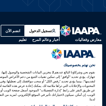
تسجيل الدخول
انضم الآن
معارض وفعاليات
أخبار وعالم المرح
تعليم
معرض IAAPA
أخبار وميزات
التعلم عبر الإنترنت
إكسبو أوروبا
الإعلان مع IAAPA
التعلم وجهًا لوجه
نحن نهتم بخصوصيتك
إكسبو آسيا
الإصدارات السابقة
الجسم المشترك من 
نقوم نحن وشركاؤنا البالغ عددهم
2
بتخزين البيانات الشخصية والوصول إليها، م
معرض الشرق الأوسط
اكتب لعالم المرح
شهادة
جهازك. يؤدي تحديد "أوافق" إلى تمكين تقنيات التتبع من دعم الأغراض الموضح
لتقديمها"، بينما يؤدي تحديد "رفض الكل" أو سحب موافقتك إلى تعطيلها. وفي ح
الفعاليات القادمة
برامج مؤسسة IAAPA
المحتويات والإعلانات التي تراها ملائمة لك. يمكنك إعادة عرض هذه القائمة ل
عن طريق النقر على رابط "إدارة التفضيلات" الموجود أسفل صفحة الويب أو 
تحدث في معرض أو فعالية
يستكشف
الويب، إن أمكن. سيكون لاختياراتك تأثير في الموقع الإلكتروني. لمزيد من ا
احجز اجتماعًا أو حدثًا
ابحث عن مرشد
لدينا.