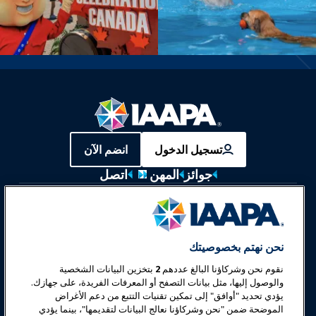
تسجيل الدخول
انضم الآن
جوائز
المهن
اتصل
معارض وفعاليات
أخبار وعالم المرح
نحن نهتم بخصوصيتك
نقوم نحن وشركاؤنا البالغ عددهم
2
بتخزين البيانات الشخصية
تعليم
والوصول إليها، مثل بيانات التصفح أو المعرفات الفريدة، على جهازك.
يؤدي تحديد "أوافق" إلى تمكين تقنيات التتبع من دعم الأغراض
الموضحة ضمن "نحن وشركاؤنا نعالج البيانات لتقديمها"، بينما يؤدي