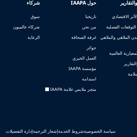
التقارير
حول IAAPA
شركاء
أثر الاقتصادي
تاريخنا
سوق
لتوقعات الفصلية
من نحن
شركاء عالميون
ن الملاهي والملاهي
غرفة الصحافة
الرعاية
جوائز
لمعيارية العالمية
العمل الخيري
لتقارير
مؤسسة IAAPA
سلامة
استدامة
متجر ملابس علامة IAAPA
سياسة الخصوصية
شروط الخدمة
إشعار الترجمة
إدارة التفضيلات