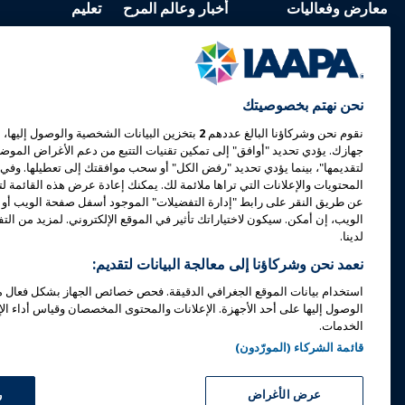
معارض وفعاليات
أخبار وعالم المرح
تعليم
معرض IAAPA
أخبار وميزات
التعلم عبر الإنترنت
إكسبو أوروبا
الإعلان مع IAAPA
التعلم وجهًا لوجه
نحن نهتم بخصوصيتك
إكسبو آسيا
الإصدارات السابقة
الجسم المشترك من 
نقوم نحن وشركاؤنا البالغ عددهم
2
بتخزين البيانات الشخصية والوصول إليها، م
معرض الشرق الأوسط
اكتب لعالم المرح
شهادة
جهازك. يؤدي تحديد "أوافق" إلى تمكين تقنيات التتبع من دعم الأغراض الموضح
لتقديمها"، بينما يؤدي تحديد "رفض الكل" أو سحب موافقتك إلى تعطيلها. وفي ح
الفعاليات القادمة
برامج مؤسسة IAAPA
المحتويات والإعلانات التي تراها ملائمة لك. يمكنك إعادة عرض هذه القائمة ل
عن طريق النقر على رابط "إدارة التفضيلات" الموجود أسفل صفحة الويب أو 
تحدث في معرض أو فعالية
يستكشف
الويب، إن أمكن. سيكون لاختياراتك تأثير في الموقع الإلكتروني. لمزيد من ا
احجز اجتماعًا أو حدثًا
ابحث عن مرشد
لدينا.
نعمد نحن وشركاؤنا إلى معالجة البيانات لتقديم:
كن سفيرًا
الموارد
استخدام بيانات الموقع الجغرافي الدقيقة. فحص خصائص الجهاز بشكل فعال من
استضافة حدث
الوصول إليها على أحد الأجهزة. الإعلانات والمحتوى المخصصان وقياس أداء ال
IAAPA Connect+
الخدمات.
قائمة الشركاء (المورّدون)
Copyright © 2026 الجمعية الدولية للحدائق الترفيهية والمعالم. جميع الحقوق محفوظة.
عرض الأغراض
ر