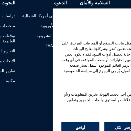
السلامة والأمان
الدعوة
البحوث و
الاتصالات في الأزمات
الدعوة في أمريكا الشمالية
دراسات ال
تقارير سلامة الركوب
الدعوة الأوروبية
ملخصات ا
المعرفة
إرشادات السلامة
الشؤون التشريعية
توقعات مد
العالمية
ثل بيانات التصفح أو المعرفات الفريدة، على
موارد السلامة
IAAPA PAC
ة ضمن "نحن وشركاؤنا نعالج البيانات
التقارير ا
الة تعطيل أدوات التتبع، فقد لا تكون بعض
الموارد الأمنية
تغيير اختياراتك أو سحب الموافقة في أي وقت
الأبحاث وا
الرمز العائم الموجود أسفل يسار صفحة
أخبار السلامة والأمان
تقارير ال
لتفاصيل، يُرجى الرجوع إلى سياسة الخصوصية
لجان السلامة
مكتبة
معهد السلامة
 أجل تحديد الهوية. تخزين المعلومات و/أو
إعلانات والمحتوى وأبحاث الجمهور وتطوير
فض الكل
أوافق