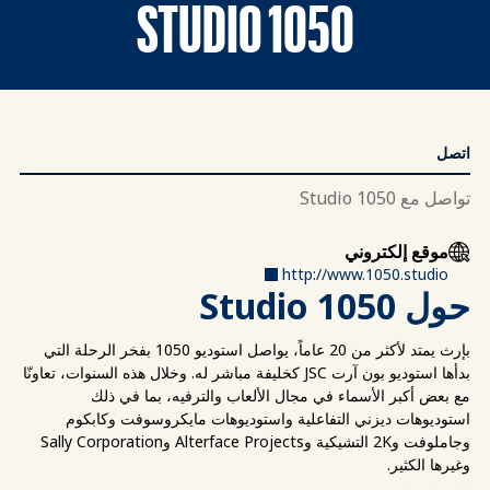
1050 STUDIO
اتصل
تواصل مع 1050 Studio
موقع إلكتروني
http://www.1050.studio
حول 1050 Studio
بإرث يمتد لأكثر من 20 عاماً، يواصل استوديو 1050 بفخر الرحلة التي
بدأها استوديو بون آرت JSC كخليفة مباشر له. وخلال هذه السنوات، تعاونّا
مع بعض أكبر الأسماء في مجال الألعاب والترفيه، بما في ذلك
استوديوهات ديزني التفاعلية واستوديوهات مايكروسوفت وكابكوم
وجاملوفت و2K التشيكية وAlterface Projects وSally Corporation
وغيرها الكثير.