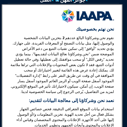
معارض وفعاليات
أخبار وعالم المرح
نحن نهتم بخصوصيتك
نقوم نحن وشركاؤنا البالغ عددهم
2
بتخزين البيانات الشخصية
تعليم
والوصول إليها، مثل بيانات التصفح أو المعرفات الفريدة، على جهازك.
يؤدي تحديد "أوافق" إلى تمكين تقنيات التتبع من دعم الأغراض
الموضحة ضمن "نحن وشركاؤنا نعالج البيانات لتقديمها"، بينما يؤدي
السلامة والأمان
تحديد "رفض الكل" أو سحب موافقتك إلى تعطيلها. وفي حالة تعطيل
أدوات التتبع، فقد لا تكون بعض المحتويات والإعلانات التي تراها ملائمة
لك. يمكنك إعادة عرض هذه القائمة لتغيير اختياراتك أو سحب
الدعوة
الموافقة في أي وقت عن طريق النقر على رابط "إدارة التفضيلات"
الموجود أسفل صفحة الويب أو الرمز العائم الموجود أسفل يسار
صفحة الويب، إن أمكن. سيكون لاختياراتك تأثير في الموقع الإلكتروني.
البحوث والتقارير
لمزيد من التفاصيل، يُرجى الرجوع إلى سياسة الخصوصية لدينا.
نعمد نحن وشركاؤنا إلى معالجة البيانات لتقديم:
حول IAAPA
استخدام بيانات الموقع الجغرافي الدقيقة. فحص خصائص الجهاز
بشكل فعال من أجل تحديد الهوية. تخزين المعلومات و/أو الوصول
إليها على أحد الأجهزة. الإعلانات والمحتوى المخصصان وقياس أداء
شركاء
الإعلانات والمحتوى وأبحاث الجمهور وتطوير الخدمات.