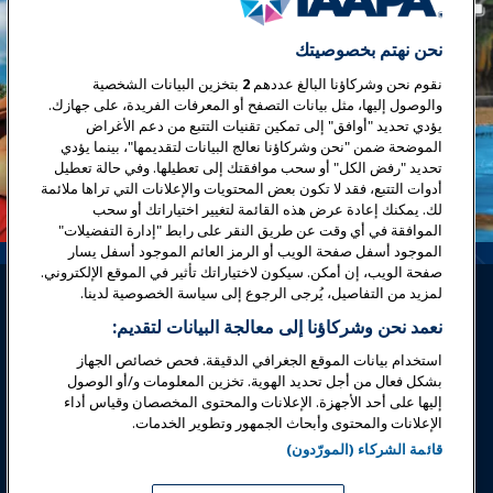
نحن نهتم بخصوصيتك
نقوم نحن وشركاؤنا البالغ عددهم
2
بتخزين البيانات الشخصية
والوصول إليها، مثل بيانات التصفح أو المعرفات الفريدة، على جهازك.
يؤدي تحديد "أوافق" إلى تمكين تقنيات التتبع من دعم الأغراض
الموضحة ضمن "نحن وشركاؤنا نعالج البيانات لتقديمها"، بينما يؤدي
تحديد "رفض الكل" أو سحب موافقتك إلى تعطيلها. وفي حالة تعطيل
أدوات التتبع، فقد لا تكون بعض المحتويات والإعلانات التي تراها ملائمة
لك. يمكنك إعادة عرض هذه القائمة لتغيير اختياراتك أو سحب
الموافقة في أي وقت عن طريق النقر على رابط "إدارة التفضيلات"
الموجود أسفل صفحة الويب أو الرمز العائم الموجود أسفل يسار
صفحة الويب، إن أمكن. سيكون لاختياراتك تأثير في الموقع الإلكتروني.
لمزيد من التفاصيل، يُرجى الرجوع إلى سياسة الخصوصية لدينا.
نعمد نحن وشركاؤنا إلى معالجة البيانات لتقديم:
استخدام بيانات الموقع الجغرافي الدقيقة. فحص خصائص الجهاز
بشكل فعال من أجل تحديد الهوية. تخزين المعلومات و/أو الوصول
تسجيل الدخول
انضم الآن
إليها على أحد الأجهزة. الإعلانات والمحتوى المخصصان وقياس أداء
الإعلانات والمحتوى وأبحاث الجمهور وتطوير الخدمات.
جوائز
المهن
اتصل
قائمة الشركاء (المورّدون)
معارض وفعاليات