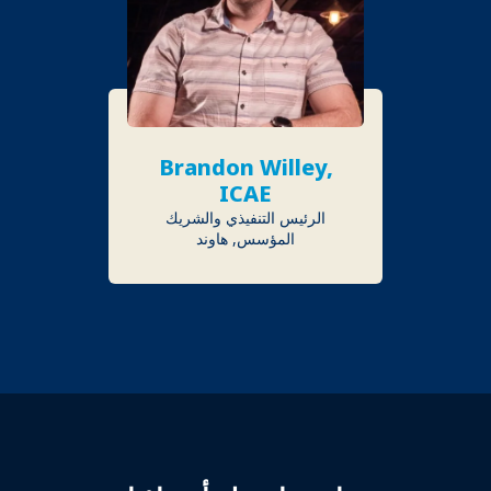
Brandon Willey,
ICAE
الرئيس التنفيذي والشريك
المؤسس, هاوند