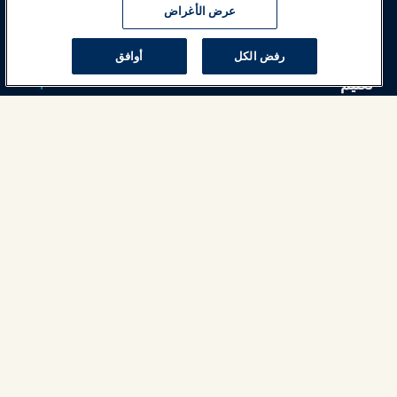
عرض الأغراض
أخبار وعالم المرح
رفض الكل
أوافق
تعليم
السلامة والأمان
الدعوة
البحوث والتقارير
حول IAAPA
شركاء
Copyright © 2026 الجمعية الدولية للحدائق الترفيهية والمعالم. جميع
الحقوق محفوظة.