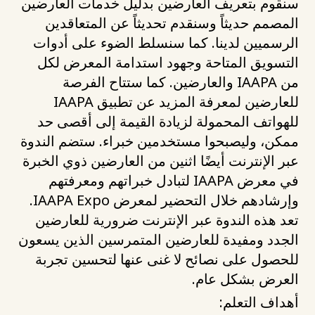
سنقوم بتعريف العارضين بدليل خدمات العارضين
المصمم حديثاً وسنقدم تحديثاً عن المتعاقدين
الرسميين لدينا. كما سنسلط الضوء على أدوات
التسويق المتاحة وجهود استدامة المعرض لكل
من IAAPA والعارضين. كما ستتاح الفرصة
للعارضين لمعرفة المزيد عن تطبيق IAAPA
للهواتف المحمولة لزيادة القيمة إلى أقصى حد
ممكن، وليصبحوا مستخدمين خبراء. ستضم الندوة
عبر الإنترنت أيضًا اثنين من العارضين ذوي الخبرة
في معرض IAAPA لتبادل خبراتهم ومعرفتهم
وإرشادهم خلال التحضير لمعرض IAAPA Expo.
تعد هذه الندوة عبر الإنترنت ضرورية للعارضين
الجدد ومفيدة للعارضين المتمرسين الذين يسعون
للحصول على نصائح لا غنى عنها لتحسين تجربة
العرض بشكل عام.
أهداف التعلم: