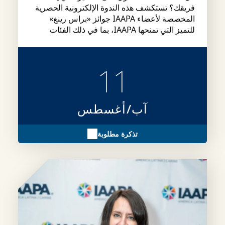
فريقك؟ تستكشف هذه الندوة الإلكترونية الحصرية
المخصصة لأعضاء IAAPA جوائز «براس رينغ»
للتميز التي تمنحها IAAPA، بما في ذلك الفئات
وشروط الأهلية وإجراءات التقديم، بالإضافة إلى
نصائح حول كيفية إعداد ملفات ترشيح أقوى.
11
آب/أغسطس
تذكرة مطلوبة