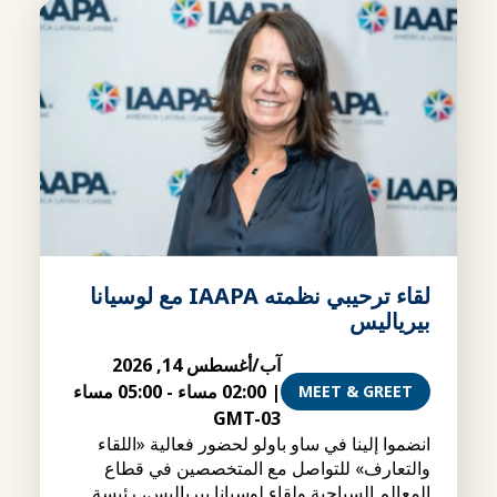
لقاء ترحيبي نظمته IAAPA مع لوسيانا
بيرياليس
آب/أغسطس 14, 2026
|
02:00 مساء
-
05:00 مساء
MEET & GREET
GMT-03
انضموا إلينا في ساو باولو لحضور فعالية «اللقاء
والتعارف» للتواصل مع المتخصصين في قطاع
المعالم السياحية ولقاء لوسيانا بيرياليس، رئيسة