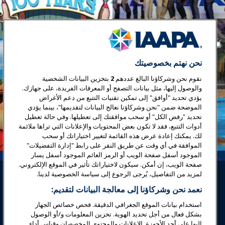
نحن نهتم بخصوصيتك
نقوم نحن وشركاؤنا البالغ عددهم
2
بتخزين البيانات الشخصية
والوصول إليها، مثل بيانات التصفح أو المعرفات الفريدة، على جهازك.
يؤدي تحديد "أوافق" إلى تمكين تقنيات التتبع من دعم الأغراض
الموضحة ضمن "نحن وشركاؤنا نعالج البيانات لتقديمها"، بينما يؤدي
تحديد "رفض الكل" أو سحب موافقتك إلى تعطيلها. وفي حالة تعطيل
أدوات التتبع، فقد لا تكون بعض المحتويات والإعلانات التي تراها ملائمة
لك. يمكنك إعادة عرض هذه القائمة لتغيير اختياراتك أو سحب
الموافقة في أي وقت عن طريق النقر على رابط "إدارة التفضيلات"
الموجود أسفل صفحة الويب أو الرمز العائم الموجود أسفل يسار
صفحة الويب، إن أمكن. سيكون لاختياراتك تأثير في الموقع الإلكتروني.
لمزيد من التفاصيل، يُرجى الرجوع إلى سياسة الخصوصية لدينا.
نعمد نحن وشركاؤنا إلى معالجة البيانات لتقديم:
استخدام بيانات الموقع الجغرافي الدقيقة. فحص خصائص الجهاز
بشكل فعال من أجل تحديد الهوية. تخزين المعلومات و/أو الوصول
تسجيل الدخول
انضم الآن
إليها على أحد الأجهزة. الإعلانات والمحتوى المخصصان وقياس أداء