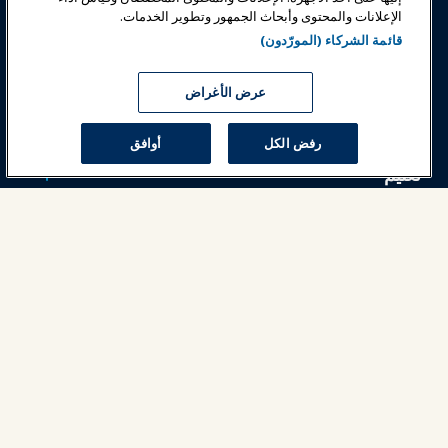
الإعلانات والمحتوى وأبحاث الجمهور وتطوير الخدمات.
جوائز
المهن
اتصل
قائمة الشركاء (المورّدون)
معارض وفعاليات
عرض الأغراض
أخبار وعالم المرح
رفض الكل
أوافق
تعليم
السلامة والأمان
الدعوة
البحوث والتقارير
حول IAAPA