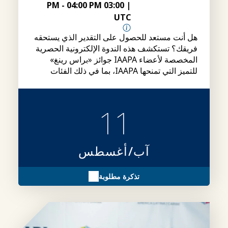
-
04:00 PM
03:00 PM
|
UTC
هل أنت مستعد للحصول على التقدير الذي يستحقه
فريقك؟ تستكشف هذه الندوة الإلكترونية الحصرية
المخصصة لأعضاء IAAPA جوائز «براس رينغ»
للتميز التي تمنحها IAAPA، بما في ذلك الفئات
وشروط الأهلية وإجراءات التقديم، بالإضافة إلى
نصائح حول كيفية إعداد ملفات ترشيح أقوى.
11
آب/أغسطس
تذكرة مطلوبة